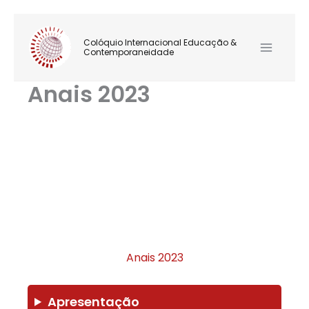
Ir
Main
para
Colóquio Internacional Educação &
Contemporaneidade
Menu
o
conteúdo
Anais 2023
Anais 2023
Apresentação