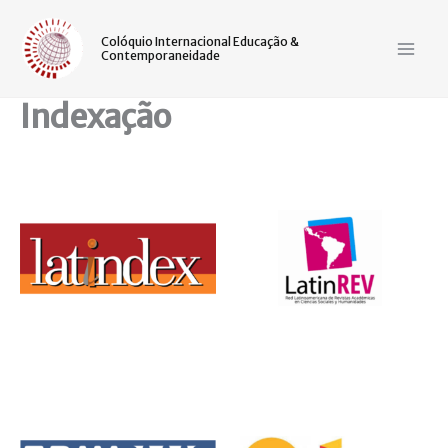
Ir
Mai
para
Colóquio Internacional Educação &
Contemporaneidade
Men
o
conteúdo
Indexação