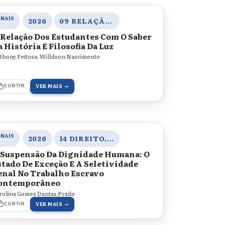
ANAIS
2026
09 RELAÇÃO COM O SABER
 Relação Dos Estudantes Com O Saber
 História E Filosofia Da Luz
thony Feitosa; Willdson Nascimento
VER MAIS →
CURTIR
ANAIS
2026
14 DIREITO, SOCIEDADE E CONTEMPORANEIDADE
 Suspensão Da Dignidade Humana: O
stado De Exceção E A Seletividade
enal No Trabalho Escravo
ontemporâneo
rolina Gomes Dantas Prado
VER MAIS →
CURTIR