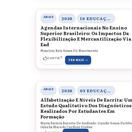
ANAIS
2026
10 EDUCAÇÃO SUPERIOR, JUVENTUDE E INTERNACIONALIZAÇÃO
Agendas Internacionais No Ensino
Superior Brasileiro: Os Impactos Da
Flexibilização E Mercantilização Via
Ead
Maurício Reis Sousa Do Nascimento
1
CURTIR
VER MAIS →
ANAIS
2026
03 EDUCAÇÃO, SOCIEDADE E PRÁTICAS EDUCATIVAS
Alfabetização E Níveis De Escrita: U
Estudo Qualitativo Dos Diagnósticos
Realizados Por Estudantes Em
Formação
Maria Eurácia Barreto De Andrade; Irandir Souza Da Silv
Gilselia Macedo Cardoso Freitas