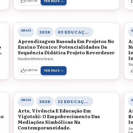
VER MAIS →
CURTIR
ANAIS
2026
03 EDUCAÇÃO, SOCIEDADE E PRÁTICAS EDUCATIVAS
Aprendizagem Baseada Em Projetos No
A
o
Ensino Técnico: Potencialidades Da
N
.
Sequência Didática Projeto Reverdeser
I
I
Sandra Silveira Graca
Th
VER MAIS →
CURTIR
ANAIS
2026
12 EDUCAÇÃO, ARTE E CULTURAS
Arte, Vivência E Educação Em
A
mo
Vigotski: O Empobrecimento Das
R
Mediações Simbólicas Na
I
Contemporaneidade.
Jo
La