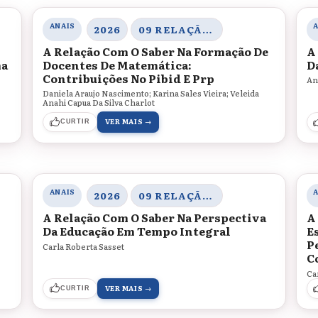
ANAIS
2026
09 RELAÇÃO COM O SABER
A Relação Com O Saber Na Formação De
A
ma
Docentes De Matemática:
Da
Contribuições No Pibid E Prp
An
Daniela Araujo Nascimento; Karina Sales Vieira; Veleida
Anahi Capua Da Silva Charlot
VER MAIS →
CURTIR
ANAIS
2026
09 RELAÇÃO COM O SABER
A Relação Com O Saber Na Perspectiva
A
Da Educação Em Tempo Integral
E
P
Carla Roberta Sasset
C
Ca
VER MAIS →
CURTIR