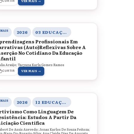
VER MAIS →
CURTIR
ANAIS
2026
03 EDUCAÇÃO, SOCIEDADE E PRÁTICAS EDUCATIVAS
prendizagens Profissionais Em
arrativas (Auto)Reflexivas Sobre A
nserção No Cotidiano Da Educação
nfantil
alia Araújo; Tacyana Karla Gomes Ramos
VER MAIS →
CURTIR
ANAIS
2026
12 EDUCAÇÃO, ARTE E CULTURAS
rtivismo Como Linguagem De
esistência: Estudos A Partir Da
niciação Científica
ubert De Assis Azevedo; Jonas Karlos De Souza Feitoza;
ys-Nara-Do-Rosario-Silva; Ana Cleide Dias De Anorato