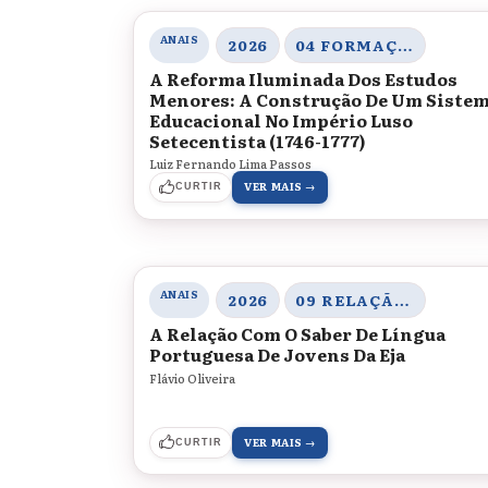
ANAIS
2026
04 FORMAÇÃO DOCENTE, MEMÓRIA E HISTÓRIA DA EDUCAÇÃO
A Reforma Iluminada Dos Estudos
Menores: A Construção De Um Siste
Educacional No Império Luso
Setecentista (1746-1777)
Luiz Fernando Lima Passos
VER MAIS →
CURTIR
ANAIS
2026
09 RELAÇÃO COM O SABER
A Relação Com O Saber De Língua
Portuguesa De Jovens Da Eja
Flávio Oliveira
VER MAIS →
CURTIR