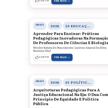
VER MAIS →
CURTIR
ANAIS
2026
10 EDUCAÇÃO SUPERIOR, JUVENTUDE E INTERNACIONALIZAÇÃO
Aprender Para Ensinar: Práticas
Pedagógicas Inovadoras Na Formaçã
De Professores De Ciências E Biologia
Wesley Batista Do Nascimento; Luciene Amaral Da Silva;
Mariana Vital
VER MAIS →
CURTIR
ANAIS
2026
01 POLÍTICAS EDUCACIONAIS, DIVERSIDADE E JUSTIÇA SOCIAL
Arquiteturas Pedagógicas Para A
Justiça Educacional Na Eja: O Dua Co
Princípio De Equidade E Política
Pública