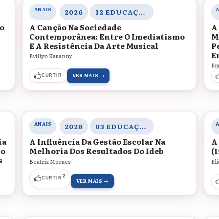
ANAIS
2026
12 EDUCAÇÃO, ARTE E CULTURAS
ão
A Canção Na Sociedade
A
Contemporânea: Entre O Imediatismo
M
E A Resistência Da Arte Musical
P
E
Evillyn Kauanny
Em
VER MAIS →
CURTIR
ANAIS
2026
03 EDUCAÇÃO, SOCIEDADE E PRÁTICAS EDUCATIVAS
ia
A Influência Da Gestão Escolar Na
A
to
Melhoria Dos Resultados Do Ideb
(
s
Beatriz Moraes
El
2
CURTIR
VER MAIS →