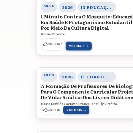
ANAIS
2026
13 EDUCAÇÃO E SAÚDE: SABERES E PRÁTICAS INTEGRADAS
1 Minuto Contra O Mosquito: Educaç
Em Saúde E Protagonismo Estudantil
Por Meio Da Cultura Digital
Bruna Teixeira
2
CURTIR
VER MAIS →
ANAIS
2026
11 CURRÍCULO, GESTÃO ESCOLAR E PRÁTICAS PEDAGÓGICAS
A Formação De Professores De Biolog
Para O Componente Curricular Proje
De Vida: Análise Dos Livros Didático
Maria Lenilda Caetano França; Kemilly Victória
VER MAIS →
CURTIR