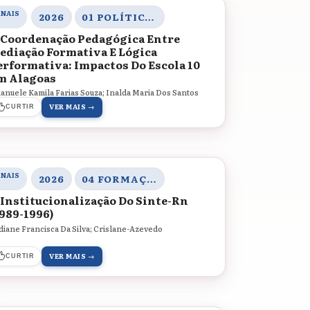
ANAIS
2026
01 POLÍTICAS EDUCACIONAIS, DIVERSIDADE E JUSTIÇA SOCIAL
 Coordenação Pedagógica Entre
ediação Formativa E Lógica
erformativa: Impactos Do Escola 10
m Alagoas
anuele Kamila Farias Souza; Inalda Maria Dos Santos
VER MAIS →
CURTIR
ANAIS
2026
04 FORMAÇÃO DOCENTE, MEMÓRIA E HISTÓRIA DA EDUCAÇÃO
 Institucionalização Do Sinte-Rn
1989-1996)
idiane Francisca Da Silva; Crislane-Azevedo
VER MAIS →
CURTIR