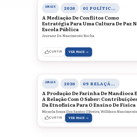
ANAIS
2026
01 POLÍTICAS EDUCACIONAIS, DIVERSIDADE E JUSTIÇA SOCIAL
A Mediação De Conflitos Como
Estratégia Para Uma Cultura De Paz N
Escola Pública
Joseane Do Nascimento Rocha
VER MAIS →
CURTIR
ANAIS
2026
09 RELAÇÃO COM O SABER
A Produção De Farinha De Mandioca 
A Relação Com O Saber: Contribuiçõe
Da Etnofísica Para O Ensino De Física
Micaela Souza Dos Santos Oliveira; Willdson Nasciment
VER MAIS →
CURTIR