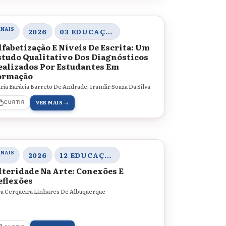
ANAIS
2026
03 EDUCAÇÃO, SOCIEDADE E PRÁTICAS EDUCATIVAS
lfabetização E Níveis De Escrita: Um
studo Qualitativo Dos Diagnósticos
ealizados Por Estudantes Em
ormação
ria Eurácia Barreto De Andrade; Irandir Souza Da Silva
VER MAIS →
CURTIR
ANAIS
2026
12 EDUCAÇÃO, ARTE E CULTURAS
lteridade Na Arte: Conexões E
eflexões
ra Cerqueira Linhares De Albuquerque