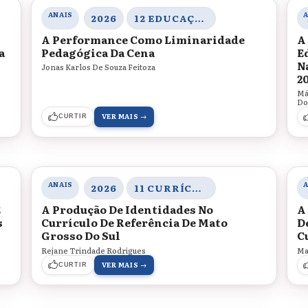
ANAIS
2026
12 EDUCAÇÃO, ARTE E CULTURAS
A Performance Como Liminaridade
A
a
Pedagógica Da Cena
E
N
Jonas Karlos De Souza Feitoza
2
Má
Do
VER MAIS →
CURTIR
ANAIS
2026
11 CURRÍCULO, GESTÃO ESCOLAR E PRÁTICAS PEDAGÓGICAS
E
A Produção De Identidades No
A
s
Currículo De Referência De Mato
D
Grosso Do Sul
C
o
Rejane Trindade Rodrigues
Ma
VER MAIS →
CURTIR