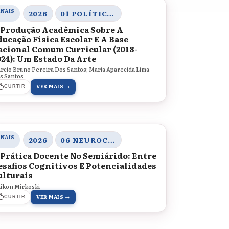
ANAIS
2026
01 POLÍTICAS EDUCACIONAIS, DIVERSIDADE E JUSTIÇA SOCIAL
 Produção Acadêmica Sobre A
ducação Física Escolar E A Base
acional Comum Curricular (2018-
024): Um Estado Da Arte
rcio Bruno Pereira Dos Santos; Maria Aparecida Lima
s Santos
VER MAIS →
CURTIR
ANAIS
2026
06 NEUROCIÊNCIA, APRENDIZAGEM E HUMANIDADES
 Prática Docente No Semiárido: Entre
esafios Cognitivos E Potencialidades
ulturais
ikon Mirkoski
VER MAIS →
CURTIR