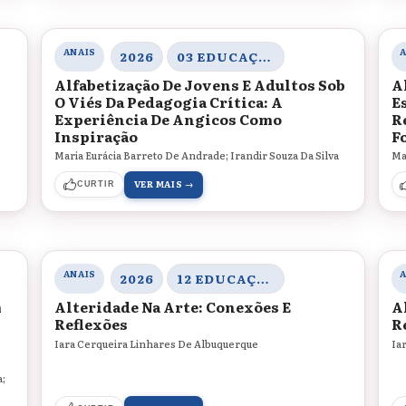
ANAIS
2026
03 EDUCAÇÃO, SOCIEDADE E PRÁTICAS EDUCATIVAS
Alfabetização De Jovens E Adultos Sob
A
O Viés Da Pedagogia Crítica: A
E
Experiência De Angicos Como
R
Inspiração
F
Maria Eurácia Barreto De Andrade; Irandir Souza Da Silva
Ma
VER MAIS →
CURTIR
ANAIS
2026
12 EDUCAÇÃO, ARTE E CULTURAS
m
Alteridade Na Arte: Conexões E
A
Reflexões
R
Iara Cerqueira Linhares De Albuquerque
Ia
a;