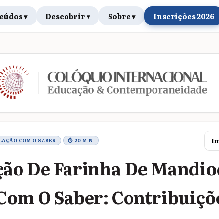
eúdos ▾
Descobrir ▾
Sobre ▾
Inscrições 2026
rabalho
Im
LAÇÃO COM O SABER
⏱ 20 MIN
ão De Farinha De Mandio
Com O Saber: Contribuiçõ