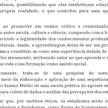
 alunos, possibilitando que eles estabeleçam relaç
a própria realidade, o que contribui para uma a
, ao promover um ensino crítico e contextuali
lo entre escola, cultura e ciência, rompendo com a 
ecendo a legitimidade dos conhecimentos produzi
ulturais. Assim, a aprendizagem deixa de ser um p
ssa a constituir-se como uma experiência dotada de 
olve ativamente, atribuindo valor ao que aprende e
ua vida e sua formação como sujeito social.
camente, trata-se de uma pesquisa de nature
 meio da elaboração e aplicação de uma sequênci
do Ensino Médio de uma escola pública do agreste s
para coleta de dados e análise das percepções dos es
ar que, por motivos éticos, os estudantes serão id
inheiros e farinheiras, como forma de homenagem