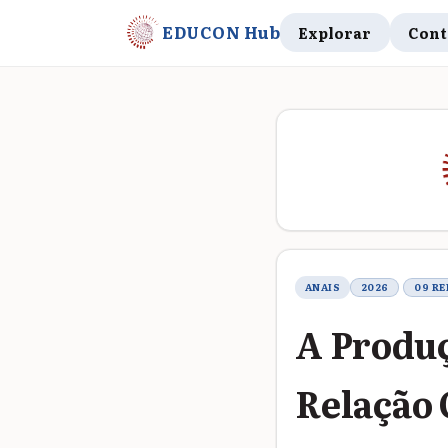
EDUCON Hub
Explorar
Cont
Metadados do t
ANAIS
2026
09 RE
A Produç
Relação 