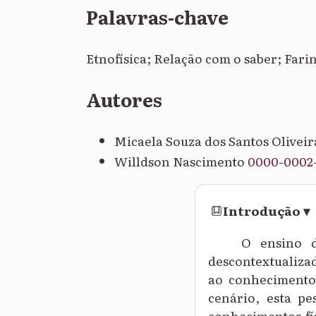
Palavras-chave
Etnofísica; Relação com o saber; Far
Autores
Micaela Souza dos Santos Olivei
Willdson Nascimento
0000-0002-
Introdução
▾
O ensino d
descontextualizad
ao conhecimento 
cenário, esta p
conhecimentos fís