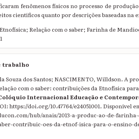
ficaram fenômenos físicos no processo de produção
itos científicos quanto por descrições baseadas na 
Etnofísica; Relação com o saber; Farinha de Mandi
1
e trabalho
a Souza dos Santos; NASCIMENTO, Willdson. A pro
elação com o saber: contribuições da Etnofísica para
 Colóquio Internacional Educação e Contempo
DOI: https://doi.org/10.47764/e24051001. Disponível e
educon.com/hub/anais/2013-a-produc-ao-de-farinha
ber-contribuic-oes-da-etnof-isica-para-o-ensino-de-