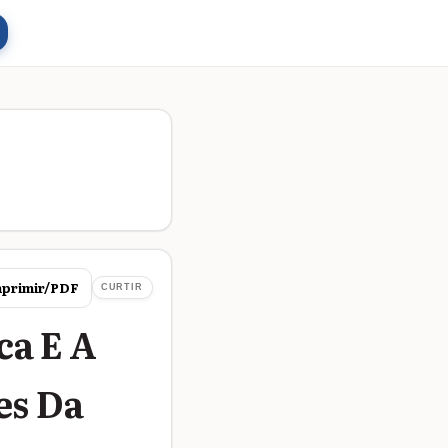
primir/PDF
CURTIR
ca E A
es Da