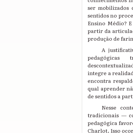
ser mobilizados
sentidos no proce
Ensino Médio?
E
partir da articul
produção de fari
A justifica
pedagógicas t
descontextualiz
integre a realida
encontra respald
qual aprender nã
de sentidos a part
Nesse cont
tradicionais — c
pedagógica favor
Charlot. Isso oco