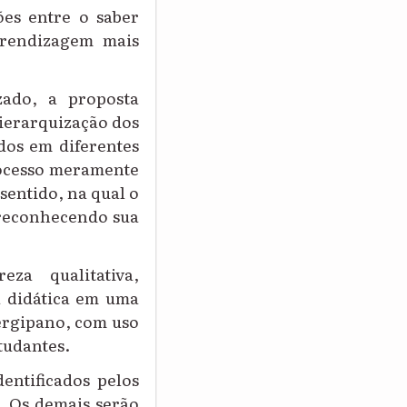
ões entre o saber
prendizagem mais
zado, a proposta
hierarquização dos
dos em diferentes
rocesso meramente
sentido, na qual o
 reconhecendo sua
za qualitativa,
a didática em uma
ergipano, com uso
tudantes.
entificados pelos
. Os demais serão