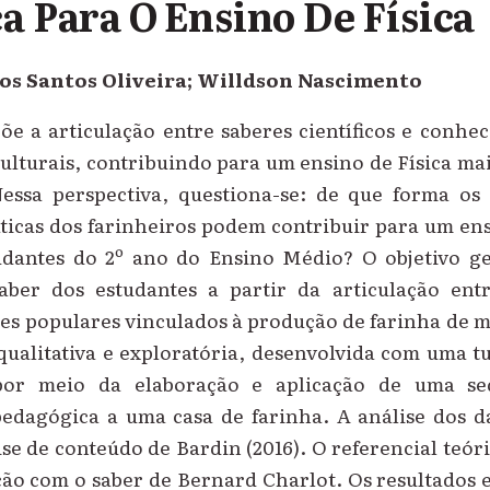
ca Para O Ensino De Física
os Santos Oliveira; Willdson Nascimento
õe a articulação entre saberes científicos e conh
culturais, contribuindo para um ensino de Física ma
essa perspectiva, questiona-se: de que forma os 
ticas dos farinheiros podem contribuir para um en
udantes do 2º ano do Ensino Médio? O objetivo ger
aber dos estudantes a partir da articulação ent
eres populares vinculados à produção de farinha de 
qualitativa e exploratória, desenvolvida com uma t
or meio da elaboração e aplicação de uma seq
pedagógica a uma casa de farinha. A análise dos d
se de conteúdo de Bardin (2016). O referencial teó
ção com o saber de Bernard Charlot. Os resultados