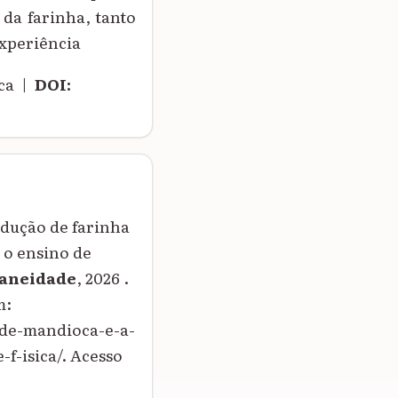
 da farinha, tanto
experiência
oca |
DOI:
dução de farinha
 o ensino de
raneidade
, 2026 .
m:
-de-mandioca-e-a-
f-isica/. Acesso