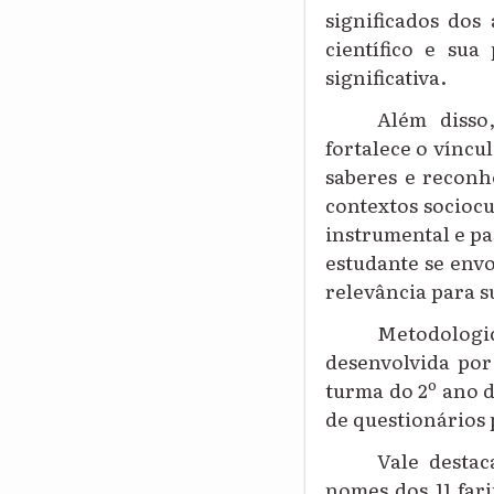
significados dos
científico e su
significativa.
Além disso
fortalece o víncu
saberes e reconh
contextos socioc
instrumental e pa
estudante se env
relevância para s
Metodologi
desenvolvida por
turma do 2º ano 
de questionários 
Vale destac
nomes dos 11 far