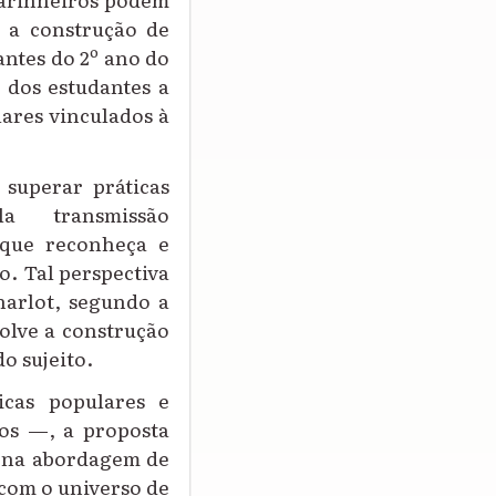
 a construção de
antes do 2º ano do
 dos estudantes a
lares vinculados à
 superar práticas
la transmissão
 que reconheça e
o. Tal perspectiva
arlot
, segundo a
olve a construção
do sujeito.
icas populares e
ros —, a proposta
l na abordagem de
 com o universo de