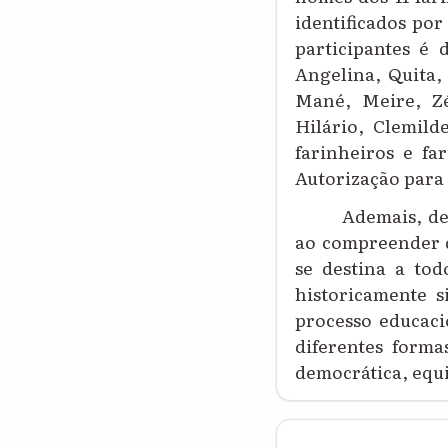
identificados po
participantes é 
Angelina, Quita,
Mané, Meire, Zé
Hilário, Clemild
farinheiros e f
Autorização para
Ademais, de
ao compreender qu
se destina a tod
historicamente s
processo educaci
diferentes form
democrática, equi