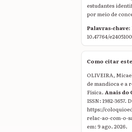
estudantes identi
por meio de conce
Palavras‑chave:
10.47764/e2405100
Como citar est
OLIVEIRA, Micael
de mandioca e a r
Física.
Anais do
ISSN: 1982-3657. 
https://coloquio
relac-ao-com-o-sa
em: 9 ago. 2026.