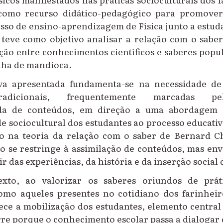
 como recurso didático-pedagógico para promover
sso de ensino-aprendizagem de Física junto a estud
 teve como objetivo analisar a relação com o saber
ação entre conhecimentos científicos e saberes popu
nha de mandioca.
tiva apresentada fundamenta-se na necessidade de
radicionais, frequentemente marcadas pe
ada de conteúdos, em direção a uma abordagem
de sociocultural dos estudantes ao processo educativ
o na teoria da relação com o saber de
Bernard Ch
o se restringe à assimilação de conteúdos, mas env
ir das experiências, da história e da inserção social 
exto, ao valorizar os saberes oriundos de prát
omo aqueles presentes no cotidiano dos farinhei
ece a mobilização dos estudantes, elemento centra
rre porque o conhecimento escolar passa a dialogar