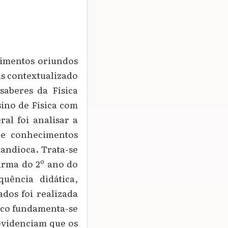
ecimentos oriundos
is contextualizado
saberes da Física
sino de Física com
al foi analisar a
re conhecimentos
mandioca. Trata-se
urma do 2º ano do
uência didática,
ados foi realizada
rico fundamenta-se
 evidenciam que os