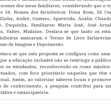
r nomes dos meus familiares, considerando que o to
de 24. Nomes dos farinheiros: Dona Rosa, Zé Carl
 Zinha, André, Gustavo, Aparecida, Anália, Chand
, Duquinha. Familiares: Maria José, José Arna
es, Valter, Mislaine. Destaca-se que tanto os est
arinheiras assinaram o Termo de Livre Esclareci
 uso de Imagem e Depoimento.
staca-se que esta proposta se configura como uma p
e a educação inclusiva não se restringe a público
os os estudantes, reconhecendo-os como sujeitos 
ituados, com foco prioritário naqueles que têm 
onal. Assim, ao valorizar saberes locais e promove
as de conhecimento, a pesquisa contribui para u
tativa e emancipatória.