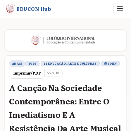
Abrir me
EDUCON Hub
Metadados do trabalho
ANAIS
2026
12 EDUCAÇÃO, ARTE E CULTURAS
⏱ 3 MIN
Imprimir/PDF
CURTIR
A Canção Na Sociedade
Contemporânea: Entre O
Imediatismo E A
Resistência Da Arte Musical