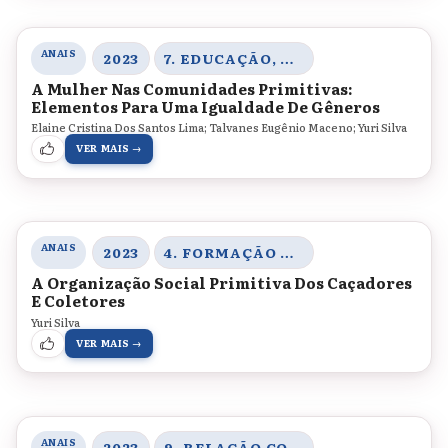
ANAIS
2023
7. EDUCAÇÃO, CORPO E GÊNERO
A Mulher Nas Comunidades Primitivas:
Elementos Para Uma Igualdade De Gêneros
Elaine Cristina Dos Santos Lima; Talvanes Eugênio Maceno; Yuri Silva
VER MAIS →
ANAIS
2023
4. FORMAÇÃO DE PROFESSORES, MEMÓRIAS E HISTÓRIA DA EDUCAÇÃO
A Organização Social Primitiva Dos Caçadores
E Coletores
Yuri Silva
VER MAIS →
ANAIS
2023
9. RELAÇÃO COM O SABER