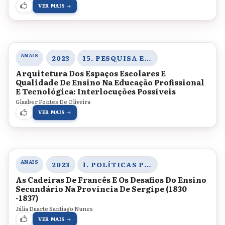
VER MAIS →
ANAIS
2023
15. PESQUISA E TRANSDISCIPLINARIDADE
Arquitetura Dos Espaços Escolares E
Qualidade De Ensino Na Educação Profissional
E Tecnológica: Interlocuções Possíveis
Glauber Fontes De Oliveira
VER MAIS →
ANAIS
2023
1. POLÍTICAS PÚBLICAS PARA A EDUCAÇÃO BÁSICA, DIVERSIDADE ÉTNICO-RACIAL E LEGISLAÇÃO EDUCACIONAL
As Cadeiras De Francês E Os Desafios Do Ensino
Secundário Na Província De Sergipe (1830
-1837)
Júlia Duarte Santiago Nunes
VER MAIS →