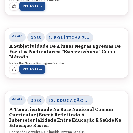
VER MAIS →
ANAIS
2023
1. POLÍTICAS PÚBLICAS PARA A EDUCAÇÃO BÁSICA, DIVERSIDADE ÉTNICO-RACIAL E LEGISLAÇÃO EDUCACIONAL
A Subjetividade De Alunas Negras Egressas De
Escolas Particulares: “Escrevivência” Como
Método.
Rafaella Clarice Rodrigues Santos
VER MAIS →
ANAIS
2023
13. EDUCAÇÃO E SAÚDE
A Temática Saúde Na Base Nacional Comum
Curricular (Bncc): Refletindo A
Intersetorialidade Entre Educação E Saúde Na
Educação Básica
Leonardo Ferreira De Almeida; Myrna Landim