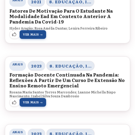
ANAIS
2021
8. EDUCAÇÃO, INOVAÇÃO E TECNOLOGIAS
Fatores De Motivação Para O Estudante Na
Modalidade Ead Em Contexto Anterior A
Pandemia Da Covid-19
Hyder Aragão; Rosa Amélia Dantas; Lenira Ferreira Ribeiro
VER MAIS →
ANAIS
2023
8. EDUCAÇÃO, INOVAÇÃO E TECNOLOGIAS
Formação Docente Continuada Na Pandemia:
Reflexões A Partir De Um Curso De Extensão No
Ensino Remoto Emergencial
Rosana Maria Santos Torres Marcondes; Luanne Michella Bispo
Nascimento; Izabel Silva Souza Dambrosio
VER MAIS →
ANAIS
2023
8. EDUCAÇÃO, INOVAÇÃO E TECNOLOGIAS