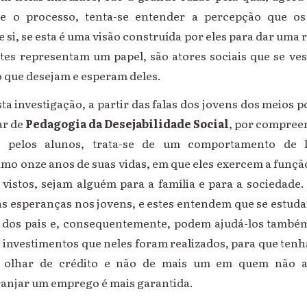
e o processo, tenta-se entender a percepção que os
si, se esta é uma visão construída por eles para dar uma r
stes representam um papel, são atores sociais que se ve
que desejam e esperam deles.
a investigação, a partir das falas dos jovens dos meios 
ar de
Pedagogia da Desejabilidade Social
, por compree
to pelos alunos, trata-se de um comportamento de 
mo onze anos de suas vidas, em que eles exercem a função
vistos, sejam alguém para a família e para a sociedade. 
as esperanças nos jovens, e estes entendem que se estu
 dos pais e, consequentemente, podem ajudá-los também
investimentos que neles foram realizados, para que tenh
m olhar de crédito e não de mais um em quem não a
rranjar um emprego é mais garantida.