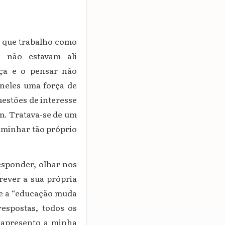
m que trabalho como
s não estavam ali
eça e o pensar não
neles uma força de
estões de interesse
m. Tratava-se de um
aminhar tão próprio
esponder, olhar nos
crever a sua própria
que a “educação muda
espostas, todos os
a apresento a minha