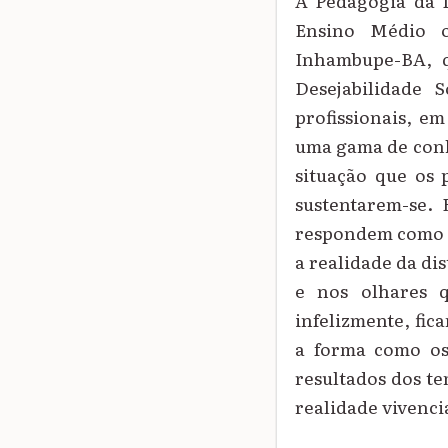
A Pedagogia da D
Ensino Médio o
Inhambupe-BA, q
Desejabilidade 
profissionais, e
uma gama de conh
situação que os 
sustentarem-se. 
respondem como s
a realidade da dis
e nos olhares 
infelizmente, fic
a forma como os 
resultados dos te
realidade vivenci