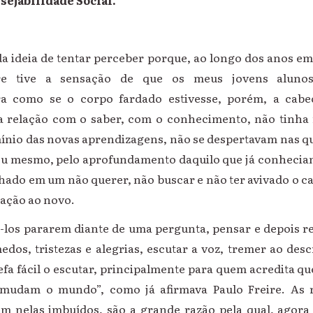
sejabilidade Social.
 da ideia de tentar perceber porque, ao longo dos anos e
re tive a sensação de que os meus jovens aluno
a como se o corpo fardado estivesse, porém, a cab
relação com o saber, com o conhecimento, não tinha 
ínio das novas aprendizagens, não se despertavam nas qu
ou mesmo, pelo aprofundamento daquilo que já conhecia
hado em um não querer, não buscar e não ter avivado o c
lação ao novo.
a-los pararem diante de uma pergunta, pensar e depois r
dos, tristezas e alegrias, escutar a voz, tremer ao des
efa fácil o escutar, principalmente para quem acredita 
 mudam o mundo”, como já afirmava Paulo Freire. As r
êm nelas imbuídos, são a grande razão pela qual, agor