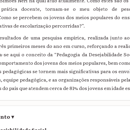
Simões Neri na qual atuo atualmente. Como estes são os
prática docente, tornam-se o meu objeto de pes
omo se percebem os jovens dos meios populares do ens
tativas de escolarização percorridas?”.
resultados de uma pesquisa empírica, realizada junto a
rês primeiros meses do ano em curso, reforçando a real
a-se aqui o conceito da “Pedagogia da Desejabilidade So
comportamento dos jovens dos meios populares, bem como
s pedagógicas se tornem mais significativas para os envol
s, equipe pedagógica, e as organizações responsáveis pel
s do país que atendem cerca de 81% dos jovens em idade es
ento
▾