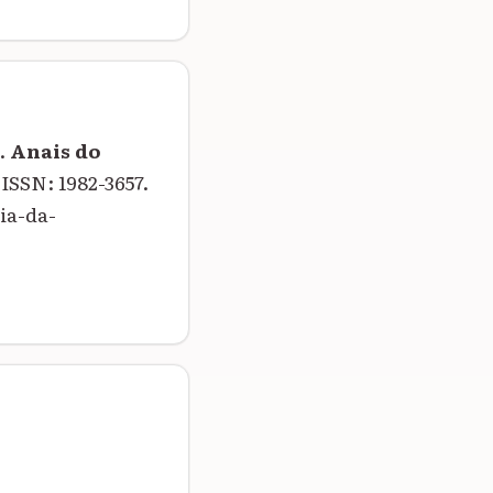
l.
Anais do
. ISSN: 1982-3657.
ia-da-