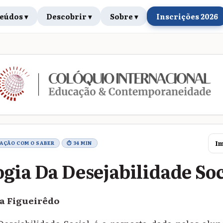
eúdos ▾
Descobrir ▾
Sobre ▾
Inscrições 2026
rabalho
Im
LAÇÃO COM O SABER
⏱ 34 MIN
gia Da Desejabilidade Soc
va Figueirêdo