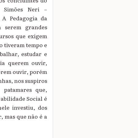
os concluintes do
e Simões Neri –
. A Pedagogia da
em serem grandes
cursos que exigem
o tiveram tempo e
balhar, estudar e
lia querem ouvir,
erem ouvir, porém
inhas, nos suspiros
 patamares que,
abilidade Social é
ele investiu, dos
r, mas que não é a