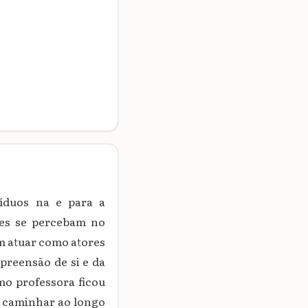
íduos na e para a
tes se percebam no
em atuar como atores
mpreensão de si e da
o professora ficou
o caminhar ao longo