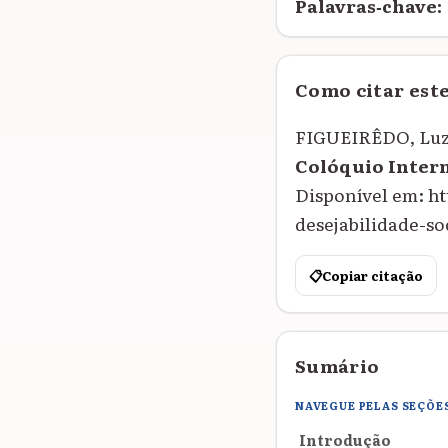
Palavras‑chave:
Como citar est
FIGUEIRÊDO, Luzin
Colóquio Inter
Disponível em: h
desejabilidade-soc
📋
Copiar citação
Sumário
NAVEGUE PELAS SEÇÕE
Introdução