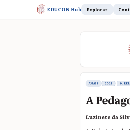
EDUCON Hub
Explorar
Cont
Metadados do t
ANAIS
2023
9. RE
A Pedago
Luzinete da Sil