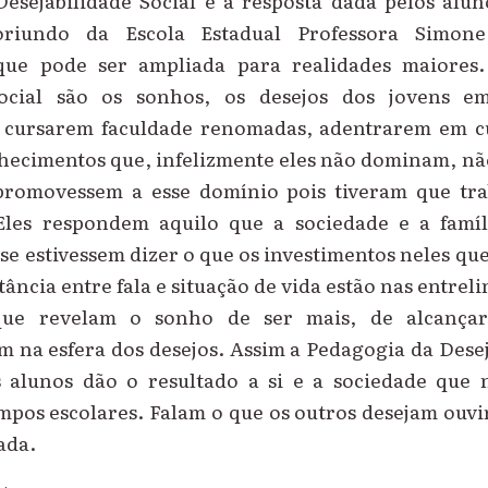
esejabilidade Social é a resposta dada pelos alun
riundo da Escola Estadual Professora Simon
ue pode ser ampliada para realidades maiores
Social são os sonhos, os desejos dos jovens 
m cursarem faculdade renomadas, adentrarem em 
ecimentos que, infelizmente eles não dominam, nã
promovessem a esse domínio pois tiveram que tra
Eles respondem aquilo que a sociedade e a famí
e estivessem dizer o que os investimentos neles qu
tância entre fala e situação de vida estão nas entrel
que revelam o sonho de ser mais, de alcançar
am na esfera dos desejos. Assim a Pedagogia da Desej
alunos dão o resultado a si e a sociedade que n
mpos escolares. Falam o que os outros desejam ouvi
ada.