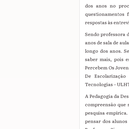
dos anos no proce
questionamentos 
respostas às entrevi
Sendo professora d
anos de sala de aul
longo dos anos. S
saber mais, pois 
Percebem Os Jovens
De Escolarização
Tecnologias – ULHT
A Pedagogia da Dese
compreensão que s
pesquisa empírica.
pensar dos alunos 