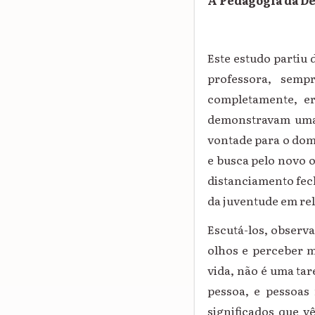
A Pedagogia da De
Este estudo partiu
professora, semp
completamente, er
demonstravam uma 
vontade para o dom
e busca pelo novo 
distanciamento fec
da juventude em re
Escutá-los, observ
olhos e perceber me
vida, não é uma tar
pessoa, e pessoas
significados que v