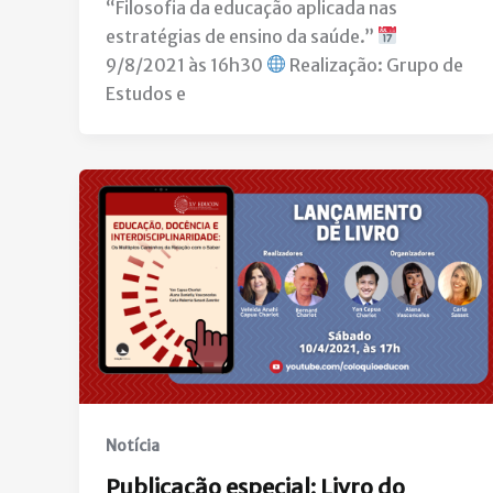
“Filosofia da educação aplicada nas
estratégias de ensino da saúde.”
9/8/2021 às 16h30
Realização: Grupo de
Estudos e
Notícia
Publicação especial: Livro do