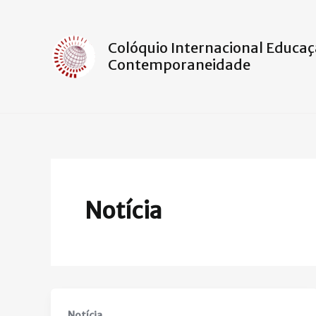
Ir
para
o
Colóquio Internacional Educaç
Contemporaneidade
conteúdo
Notícia
Notícia