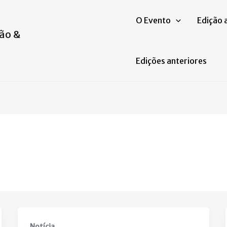
O Evento
Edição 
ão &
Edições anteriores
Notícia