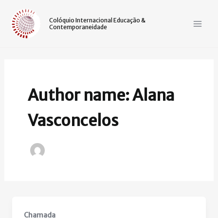
Ir
Mai
para
Colóquio Internacional Educação &
Contemporaneidade
Men
o
conteúdo
Author name: Alana
Vasconcelos
Chamada