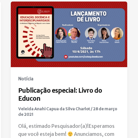
Notícia
Publicação especial: Livro do
Educon
Veleida Anahi Capua da Silva Charlot
/
28 de março
de 2021
Olá, estimado Pesquisador(a)!Esperamos
que você esteja bem!
Anunciamos, com