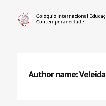
Ir
para
o
Colóquio Internacional Educaç
Contemporaneidade
conteúdo
Author name: Veleida 