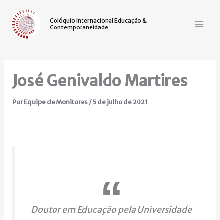
Ir
Mai
para
Colóquio Internacional Educação &
Contemporaneidade
Men
o
conteúdo
José Genivaldo Martires
Por
Equipe de Monitores
/
5 de julho de 2021
Doutor em Educação pela Universidade