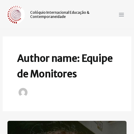
Ir
Mai
para
Colóquio Internacional Educação &
Contemporaneidade
Men
o
conteúdo
Author name: Equipe
de Monitores