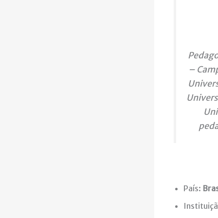
Pedagog
– Campu
Univers
Univers
Uni
peda
País:
Bras
Instituiç