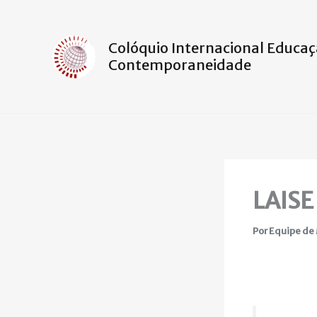
Ir
para
o
Colóquio Internacional Educaç
Contemporaneidade
conteúdo
LAISE
Por
Equipe de