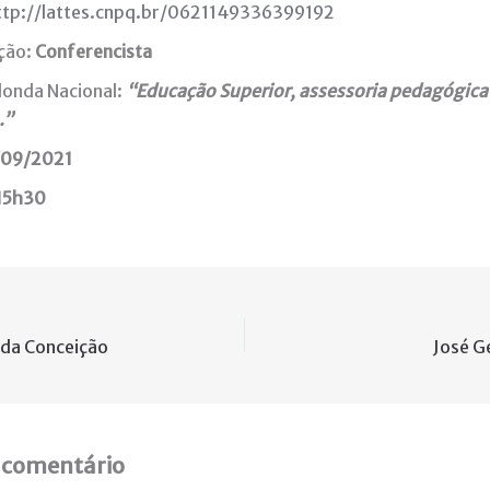
ttp://lattes.cnpq.br/0621149336399192
ção:
Conferencista
onda Nacional:
“Educação Superior, assessoria pedagógica 
.”
09/2021
15h30
 da Conceição
José G
 comentário