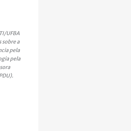
CTI/UFBA
 sobre a
cia pela
gia pela
ssora
PDU).