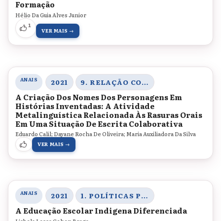
Formação
Hélio Da Guia Alves Junior
1
VER MAIS →
ANAIS
2021
9. RELAÇÃO COM O SABER
A Criação Dos Nomes Dos Personagens Em
Histórias Inventadas: A Atividade
Metalinguística Relacionada Às Rasuras Orais
Em Uma Situação De Escrita Colaborativa
Eduardo Calil; Dayane Rocha De Oliveira; Maria Auxiliadora Da Silva
VER MAIS →
ANAIS
2021
1. POLÍTICAS PÚBLICAS PARA A EDUCAÇÃO BÁSICA, DIVERSIDADE ÉTNICO-RACIAL E LEGISLAÇÃO EDUCACIONAL
A Educação Escolar Indigena Diferenciada