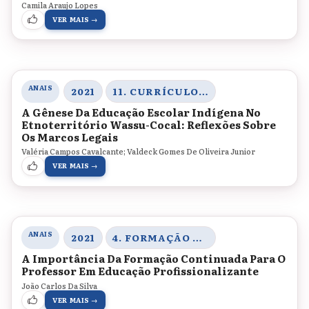
Camila Araujo Lopes
VER MAIS →
ANAIS
2021
11. CURRÍCULO, GESTÃO E ORGANIZAÇÃO DO TRABALHO PEDAGÓGICO
A Gênese Da Educação Escolar Indígena No
Etnoterritório Wassu-Cocal: Reflexões Sobre
Os Marcos Legais
Valéria Campos Cavalcante; Valdeck Gomes De Oliveira Junior
VER MAIS →
ANAIS
2021
4. FORMAÇÃO DE PROFESSORES, MEMÓRIAS E HISTÓRIA DA EDUCAÇÃO
A Importância Da Formação Continuada Para O
Professor Em Educação Profissionalizante
João Carlos Da Silva
VER MAIS →