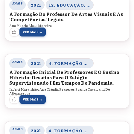
ANAIS
2021
12. EDUCAÇÃO, CULTURA E ARTE
A Formação Do Professor De Artes Visuais E As
‘Competências’ Legais
Ana Marcia Akaui Moreira
VER MAIS →
ANAIS
2021
4. FORMAÇÃO DE PROFESSORES, MEMÓRIAS E HISTÓRIA DA EDUCAÇÃO
A Formação Inicial De Professores E O Ensino
Híbrido: Desafios Para O Estágio
Supervisionado I Em Tempos De Pandemia.
Iagrici Maranhão; Ana Cláudia Prazeres França Cavalcanti De
Albuquerque
VER MAIS →
ANAIS
2021
4. FORMAÇÃO DE PROFESSORES, MEMÓRIAS E HISTÓRIA DA EDUCAÇÃO