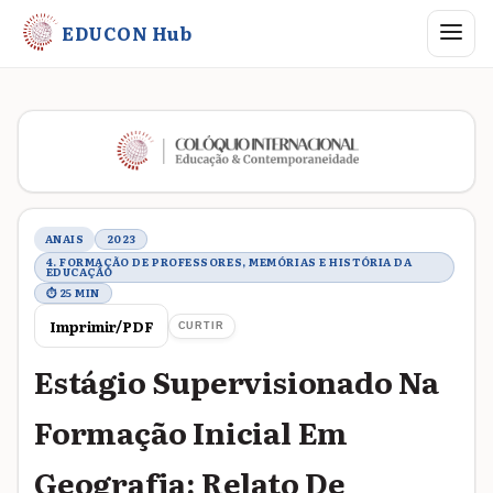
Abrir me
EDUCON Hub
Metadados do trabalho
ANAIS
2023
4. FORMAÇÃO DE PROFESSORES, MEMÓRIAS E HISTÓRIA DA
EDUCAÇÃO
⏱ 25 MIN
Imprimir/PDF
CURTIR
Estágio Supervisionado Na
Formação Inicial Em
Geografia: Relato De