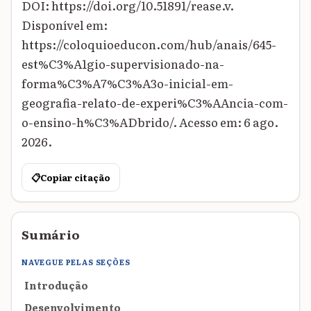
DOI: https://doi.org/10.51891/rease.v.
Disponível em:
https://coloquioeducon.com/hub/anais/645-
est%C3%A1gio-supervisionado-na-
forma%C3%A7%C3%A3o-inicial-em-
geografia-relato-de-experi%C3%AAncia-com-
o-ensino-h%C3%ADbrido/. Acesso em: 6 ago.
2026.
📋
Copiar citação
Sumário
NAVEGUE PELAS SEÇÕES
Introdução
Desenvolvimento