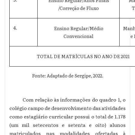
Ensino Regular/Anos Finais
Ma
/Correção de Fluxo
T
Ensino Regular/Médio
Manh
Convencional
e 
TOTAL DE MATRÍCULAS NO ANO DE 2021
Fonte: Adaptado de Sergipe, 2022.
Com relação às informações do quadro 1, o
colégio campo de desenvolvimento das atividades
como estagiário curricular possui o total de 1.178
(um mil setecentos e setenta e oito) alunos
matriculados nas modalidades ofertadas à