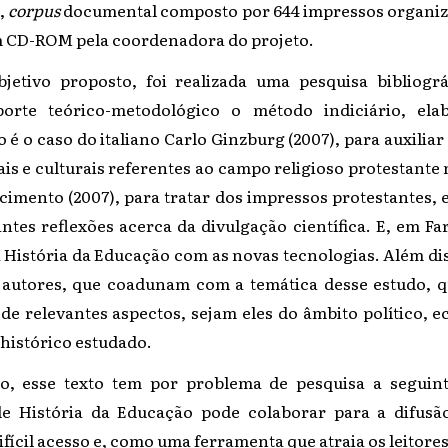
,
corpus
documental composto por 644 impressos
organiz
em CD-ROM pela coordenadora do projeto.
jetivo proposto, foi realizada uma pesquisa bibliográ
rte teórico-metodológico o método indiciário,
ela
 é o caso do italiano Carlo Ginzburg (2007), para auxiliar
is e culturais referentes ao campo religioso protestante 
imento (2007), para tratar dos impressos protestantes, e
tes reflexões acerca da divulgação científica. E, em Far
a História da Educação com as novas tecnologias. Além dis
e autores, que coadunam com a temática desse estudo, 
de relevantes aspectos, sejam eles do âmbito político, e
 histórico estudado.
o, esse texto tem por problema de pesquisa a seguin
 de História da Educação pode colaborar para a difusã
ícil acesso e, como uma ferramenta que atraia os leitores