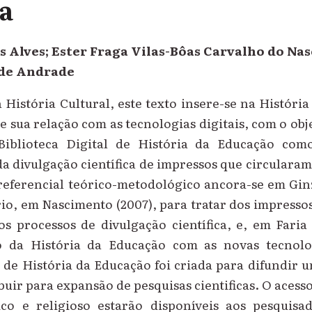
ca
s Alves; Ester Fraga Vilas-Bôas Carvalho do Na
 de Andrade
 História Cultural, este texto insere-se na Históri
e sua relação com as tecnologias digitais, com o obj
Biblioteca Digital de História da Educação com
da divulgação científica de impressos que circularam 
 referencial teórico-metodológico ancora-se em Gin
io, em Nascimento (2007), para tratar dos impresso
os processos de divulgação científica, e, em Faria
o da História da Educação com as novas tecnolo
l de História da Educação foi criada para difundi
ibuir para expansão de pesquisas cientificas. O acess
co e religioso estarão disponíveis aos pesquis