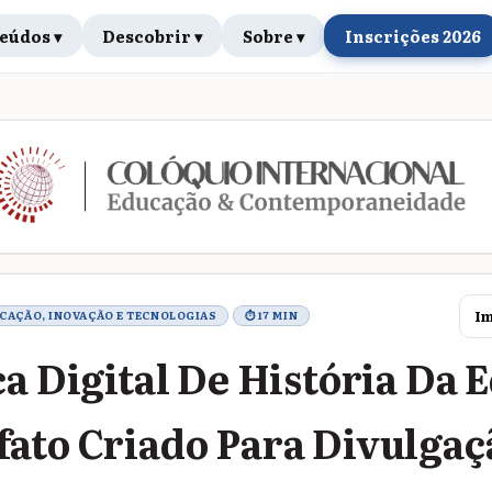
eúdos ▾
Descobrir ▾
Sobre ▾
Inscrições 2026
rabalho
Im
UCAÇÃO, INOVAÇÃO E TECNOLOGIAS
⏱ 17 MIN
ca Digital De História Da 
ato Criado Para Divulgaç