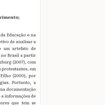
scimento;
a da Educação e na
etivo de analisar a
o um artefato de
no Brasil a partir
zburg (2007), com
s protestantes, em
 Filho (2000), por
gias. Portanto, a
r uma documentação
o a informações de
adores que tem se