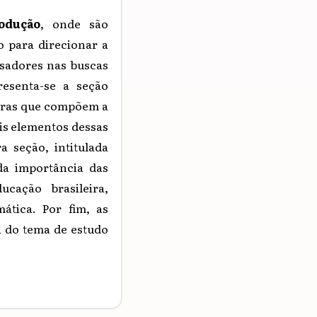
odução
, onde são
o para direcionar a
isadores nas buscas
resenta-se a seção
obras que compõem a
ais elementos dessas
a seção, intitulada
 da importância das
ucação brasileira,
ática. Por fim, as
a do tema de estudo