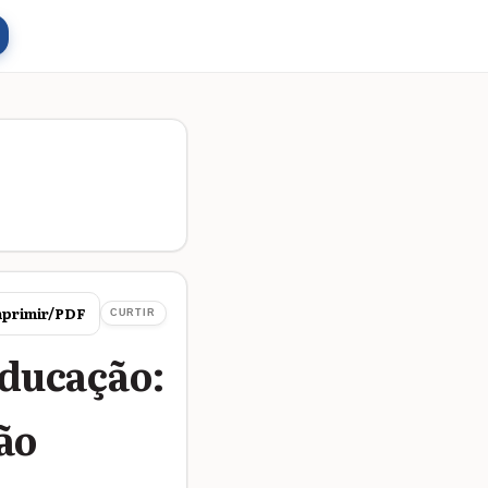
primir/PDF
CURTIR
Educação:
ão