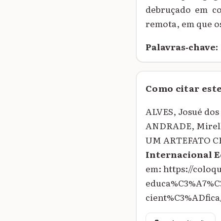
debruçado em co
remota, em que o
Palavras‑chave:
Como citar est
ALVES, Josué dos
ANDRADE, Mirel
UM ARTEFATO C
Internacional 
em: https://colo
educa%C3%A7%C3
cient%C3%ADfica/.