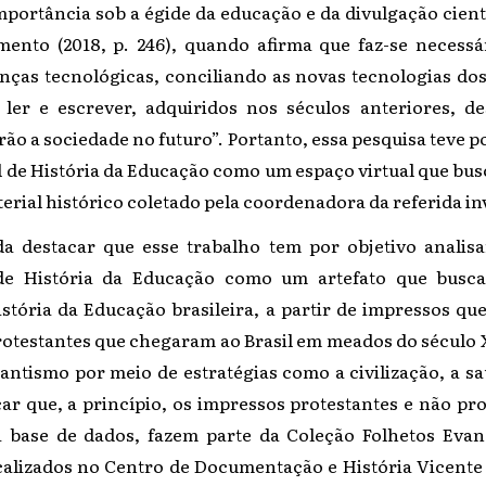
importância sob a égide da educação e da divulgação cie
ento (2018, p. 246), quando afirma que faz-se necessá
ças tecnológicas, conciliando as novas tecnologias dos 
ler e escrever, adquiridos nos séculos anteriores, d
rão a sociedade no futuro”. Portanto, essa pesquisa teve p
al de História da Educação como um espaço virtual que busc
terial histórico coletado pela coordenadora da referida in
a destacar que esse trabalho tem por objetivo analis
l de História da Educação como um artefato que busca
tória da Educação brasileira, a partir de impressos q
rotestantes que chegaram ao Brasil em meados do século 
antismo por meio de estratégias como a civilização, a s
ar que, a princípio, os impressos protestantes e não pr
 base de dados, fazem parte da Coleção Folhetos Evan
alizados no Centro de Documentação e História Vicent