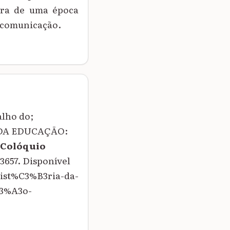
ura de uma época
e comunicação.
alho do;
 DA EDUCAÇÃO:
 Colóquio
-3657. Disponível
hist%C3%B3ria-da-
3%A3o-