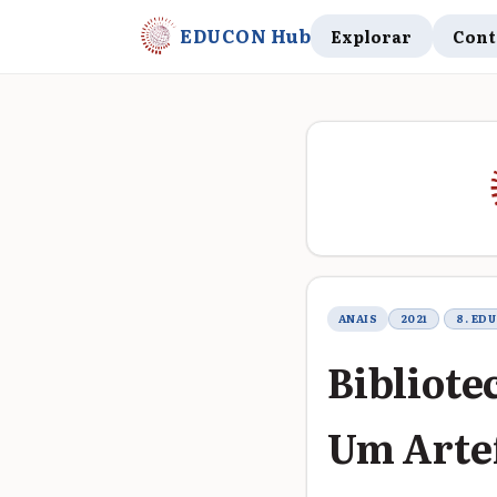
EDUCON Hub
Explorar
Cont
Metadados do t
ANAIS
2021
8. ED
Bibliote
Um Artef