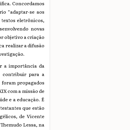
ntífica. Concordamos
rio “adaptar-se aos
textos eletrônicos,
esenvolvendo novas
or objetivo a criação
a realizar a difusão
vestigação.
ar a importância da
 contribuir para a
ue foram propagados
XIX com a missão de
aúde e a educação. É
otestantes que estão
gélicos, de Vicente
e Themudo Lessa, na