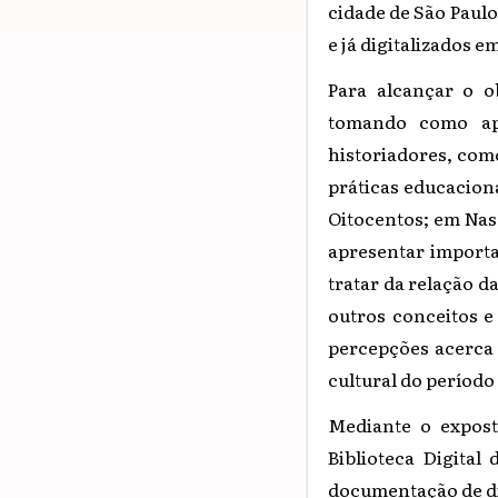
cidade de São Paulo
e já digitalizados 
Para alcançar o ob
tomando como apo
historiadores, como
práticas educaciona
Oitocentos;
em Nasc
apresentar importan
tratar da relação d
outros conceitos 
percepções acerca 
cultural do período
Mediante o expost
Biblioteca Digital
documentação de dif