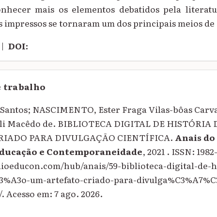
nhecer mais os elementos debatidos pela literat
s impressos se tornaram um dos principais meios d
|
DOI:
e trabalho
 Santos; NASCIMENTO, Ester Fraga Vilas-bôas Carv
li Macêdo de. BIBLIOTECA DIGITAL DE HISTÓRIA
RIADO PARA DIVULGAÇÃO CIENTÍFICA.
Anais do
Educação e Contemporaneidade
, 2021 . ISSN: 1982
quioeducon.com/hub/anais/59-biblioteca-digital-de-
%A3o-um-artefato-criado-para-divulga%C3%A7%C
 Acesso em: 7 ago. 2026.