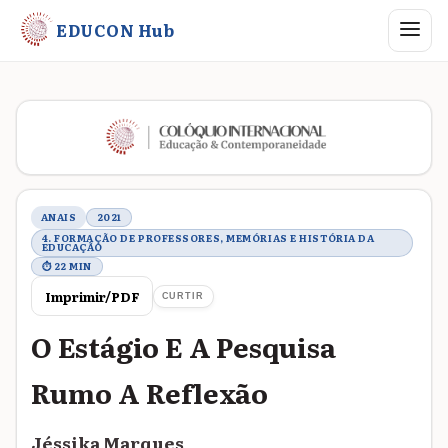
Abrir me
EDUCON Hub
Metadados do trabalho
ANAIS
2021
4. FORMAÇÃO DE PROFESSORES, MEMÓRIAS E HISTÓRIA DA
EDUCAÇÃO
⏱ 22 MIN
Imprimir/PDF
CURTIR
O Estágio E A Pesquisa
Rumo A Reflexão
Jéssika Marques