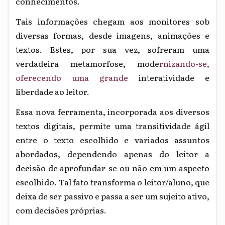
conhecimentos.
Tais
informações
chegam
aos
monitores
sob
diversas
formas,
desde
imagens,
animações
e
textos.
Estes,
por
sua
vez,
sofreram
uma
verdadeira
metamorfose,
mode
rnizando-se,
oferecendo uma grande
interatividade
e
liberdade
ao
leitor.
Essa
nova
ferramenta,
incorporada
aos
diversos
textos
digitais,
permite
uma
transitividade
ágil
entre
o
texto
escolhido
e
variados
assuntos
abordados,
dependendo
apenas
do
leitor
a
decisão
de
aprofundar-se
ou
não
em
um
aspecto
escolhido.
Tal
fato
transforma
o
leitor/aluno,
que
deixa
de
ser
passivo
e
passa
a
ser
um sujeito
ativo,
com
decisões
próprias.