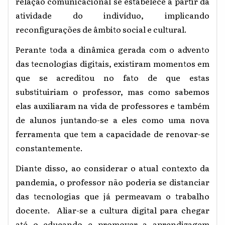
relação comunicacional se estabelece a partir da
atividade do indivíduo, implicando
reconfigurações de âmbito social e cultural.
Perante toda a dinâmica gerada com o advento
das tecnologias digitais, existiram momentos em
que se acreditou
no
fato
de
que
estas
substituiriam
o professor, mas como sabemos
elas
auxiliaram na
vida
de
professores e também
de alunos juntando-se a
eles
como
uma
nova
ferramenta que
tem
a
capacidade
de
renovar-se
constantemente.
Diante disso, ao considerar o atual contexto da
pandemia,
o professor
não
poderia se distanciar
das tecnologias que já permeavam o trabalho
docente.
Aliar-se a cultura digital
para chegar
até o educando e promover a aprendizagem