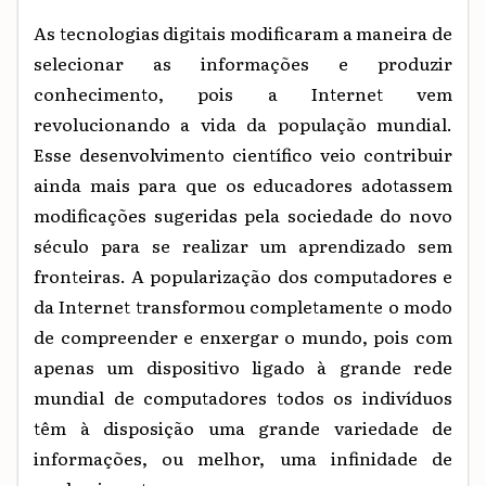
As tecnologias digitais
modificaram
a
maneira
de
selecionar
as
informações e produzir
conhecimento,
pois
a
Internet
vem
revolucionando
a
vida
da
população
mundial.
Esse
desenvolvimento
científico
veio
contribuir
ainda
mais
para
que
os
educadores
adotassem
modificações
sugeridas
pela
sociedade
do
novo
século
para
se
realizar
um
aprendizado
sem
fronteiras.
A
popularização
dos
computadores e
da
Internet
transformou
completamente
o
modo
de
compreender
e
enxergar
o
mundo,
pois
com
apenas
um
dispositivo
ligado
à
grande
rede
mundial
de
computadores
todos
os
indivíduos
têm
à
disposição
uma
grande
variedade
de
informações,
ou
melhor,
uma
infinidade
de