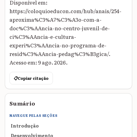
Disponível em:
https://coloquioeducon.com/hub/anais/254-
aproxima%C3%A7%C3%A3o-com-a-
doc%C3%AAncia-no-centro-juvenil-de-
ci%C3%AAncia-e-cultura-
experi%C3%AAncia-no-programa-de-
resid%C3%AAncia-pedag%C3%B3gica/.
Acesso em: 9 ago. 2026.
📋
Copiar citação
Sumário
NAVEGUE PELAS SEÇÕES
Introdução
Desenvolvimento