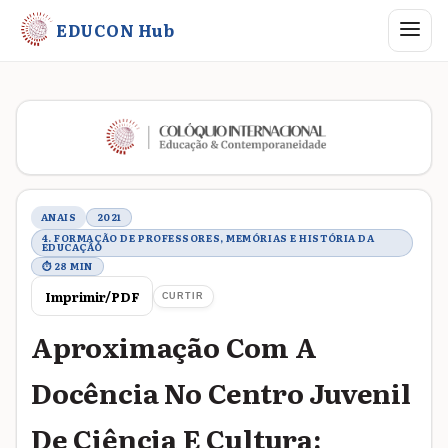
Abrir me
EDUCON Hub
Metadados do trabalho
ANAIS
2021
4. FORMAÇÃO DE PROFESSORES, MEMÓRIAS E HISTÓRIA DA
EDUCAÇÃO
⏱ 28 MIN
Imprimir/PDF
CURTIR
Aproximação Com A
Docência No Centro Juvenil
De Ciência E Cultura: