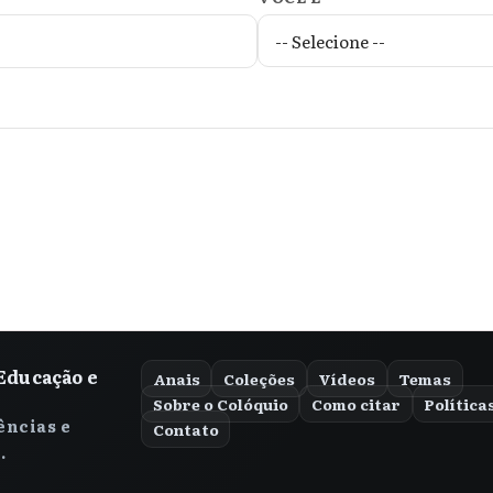
Educação e
Anais
Coleções
Vídeos
Temas
Sobre o Colóquio
Como citar
Política
ências e
Contato
.