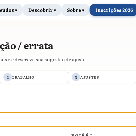
eúdos ▾
Descobrir ▾
Sobre ▾
Inscrições 2026
ção / errata
aixo e descreva sua sugestão de ajuste.
2
TRABALHO
3
AJUSTES
VOCÊ É
*