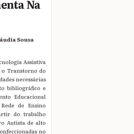
menta Na
láudia Sousa
cnologia Assistiva
m o Transtorno do
idades necessárias
o bibliográfico e
ento Educacional
a Rede de Ensino
rtir do trabalho
o Autista de alto
confeccionadas no