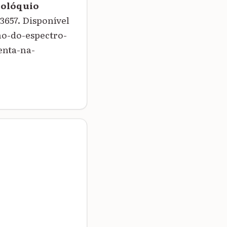
Colóquio
-3657. Disponível
no-do-espectro-
enta-na-