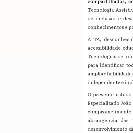
compartilhados, co
Tecnologia Assisti
de inclusão
e dese
conhecimentos e po
A TA, desconhecid
acessibilidade edu
Tecnologias de Inf
para identificar t
ampliar habilidade
independente e inc
O presente estudo
Especializado João
comprometimento co
abrangência das 
desenvolvimento d