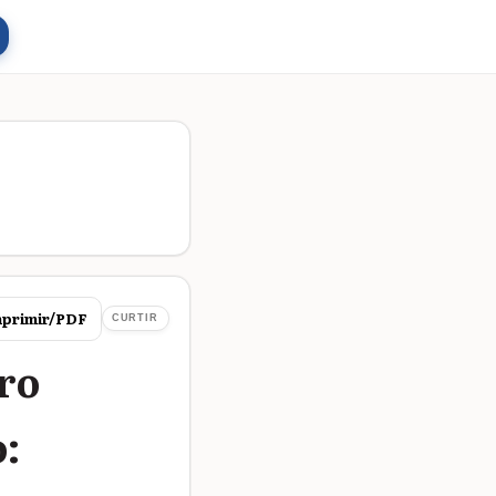
primir/PDF
CURTIR
ro
: