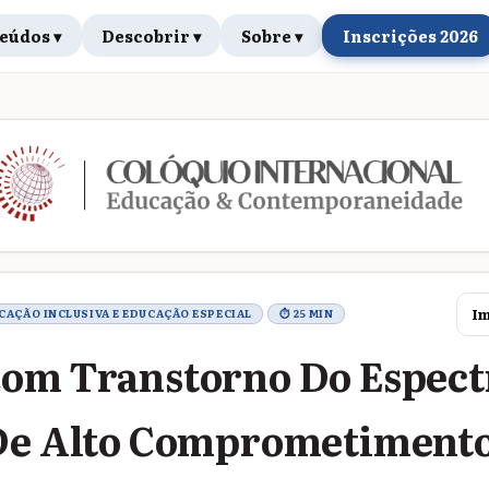
eúdos ▾
Descobrir ▾
Sobre ▾
Inscrições 2026
rabalho
Im
UCAÇÃO INCLUSIVA E EDUCAÇÃO ESPECIAL
⏱ 25 MIN
Com Transtorno Do Espect
 De Alto Comprometimento