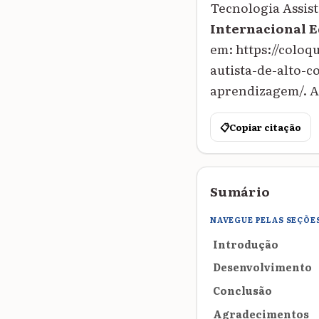
Tecnologia Assis
Internacional 
em: https://colo
autista-de-alto-
aprendizagem/. Ac
📋
Copiar citação
Sumário
NAVEGUE PELAS SEÇÕE
Introdução
Desenvolvimento
Conclusão
Agradecimentos