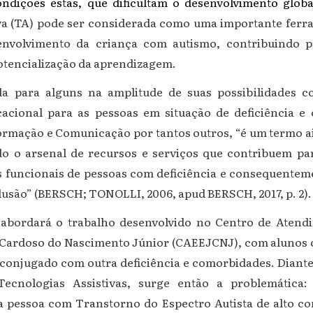
ndições estas, que dificultam o desenvolvimento glob
va (TA) pode ser considerada como uma importante fer
nvolvimento da criança com autismo, contribuindo p
tencialização da aprendizagem.
a para alguns na amplitude de suas possibilidades 
cacional para as pessoas em situação de deficiência 
ormação e Comunicação por tantos outros, “é um termo ai
odo o arsenal de recursos e serviços que contribuem p
s funcionais de pessoas com deficiência e consequente
lusão” (BERSCH; TONOLLI, 2006, apud BERSCH, 2017, p. 2).
 abordará o trabalho desenvolvido no Centro de Atend
 Cardoso do Nascimento Júnior (CAEEJCNJ), com alunos 
njugado com outra deficiência e comorbidades. Diante
Tecnologias Assistivas, surge então a problemática
a pessoa com Transtorno do Espectro Autista de alto c