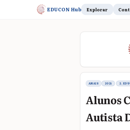
EDUCON Hub
Explorar
Cont
Metadados do t
ANAIS
2021
2. ED
Alunos 
Autista