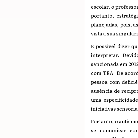
escolar, o
professor
portanto, estraté
planejadas, pois, a
vista a sua singular
É possível dizer q
interpretar.
Devid
sancionada em 2012 a
com TEA. De acordo
pessoa com deficiê
ausência de recipr
uma especificidad
iniciativas sensori
Portanto, o autism
se comunicar com