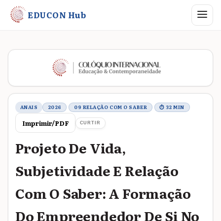
Abrir me
EDUCON Hub
Metadados do trabalho
ANAIS
2026
09 RELAÇÃO COM O SABER
⏱ 32 MIN
Imprimir/PDF
CURTIR
Projeto De Vida,
Subjetividade E Relação
Com O Saber: A Formação
Do Empreendedor De Si No