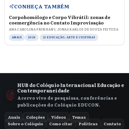
CONHEÇA TAMBÉM
Corpohomólogo e Corpo Vibrátil: zonas de
coemergência no Contato Improvisação
ANA CAROLINA FRINHANI; JONAS KARLOS DE SOUZA FEITOZA
ANAIS
2026
12 EDUCAÇÃO, ARTE E CULTURAS
HUB do Colóquio Internacional Educação e
Contemporaneidade
Acervo vivo de pesquisas, conferências e
publicações do Colóquio EDUCON.
Anais
Coleções
Vídeos
Temas
Sobre o Colóquio
Como citar
Políticas
Contato