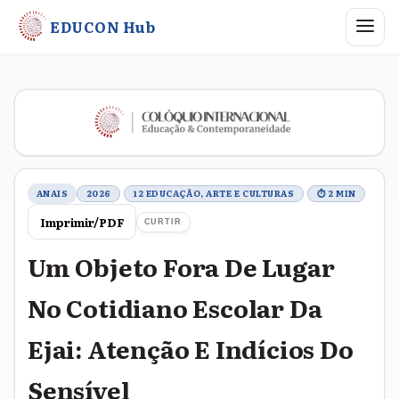
Abrir me
EDUCON Hub
Metadados do trabalho
ANAIS
2026
12 EDUCAÇÃO, ARTE E CULTURAS
⏱ 2 MIN
Imprimir/PDF
CURTIR
Um Objeto Fora De Lugar
No Cotidiano Escolar Da
Ejai: Atenção E Indícios Do
Sensível