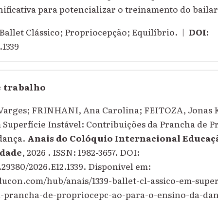
ificativa para potencializar o treinamento do bailar
Ballet Clássico; Propriocepção; Equilíbrio. |
DOI:
.1339
e trabalho
Varges; FRINHANI, Ana Carolina; FEITOZA, Jonas K
m Superfície Instável: Contribuições da Prancha de 
 dança.
Anais do Colóquio Internacional Educaç
dade
, 2026 . ISSN: 1982-3657. DOI:
0.29380/2026.E12.1339. Disponível em:
ducon.com/hub/anais/1339-ballet-cl-assico-em-superf
a-prancha-de-propriocepc-ao-para-o-ensino-da-danc