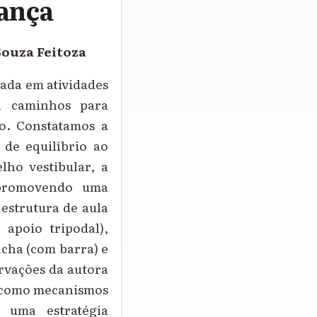
Dança
Souza Feitoza
sada em atividades
ta caminhos para
co. Constatamos a
 de equilíbrio ao
lho vestibular, a
 promovendo uma
estrutura de aula
 apoio tripodal),
ncha (com barra) e
rvações da autora
os como mecanismos
 uma estratégia