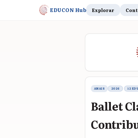
EDUCON Hub
Explorar
Cont
Metadados do t
ANAIS
2026
12 ED
Ballet C
Contribu