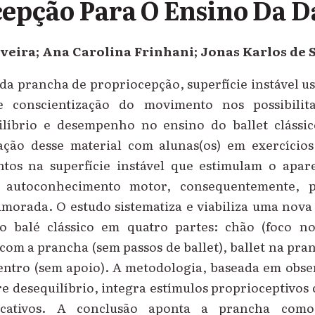
epção Para O Ensino Da 
iveira; Ana Carolina Frinhani; Jonas Karlos de 
 da prancha de propriocepção, superfície instável u
 conscientização do movimento nos possibili
líbrio e desempenho no ensino do ballet clássi
ização desse material com alunas(os) em exercícios
tos na superfície instável que estimulam o apare
o autoconhecimento motor, consequentemente,
morada. O estudo sistematiza e viabiliza uma nova 
 balé clássico em quatro partes: chão (foco no
com a prancha (sem passos de ballet), ballet na pra
ntro (sem apoio). A metodologia, baseada em obse
re desequilíbrio, integra estímulos proprioceptiv
ducativos. A conclusão aponta a prancha como