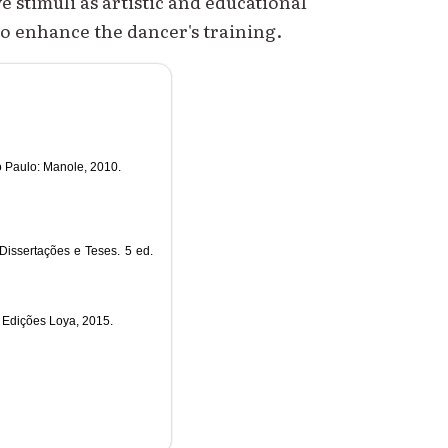
 stimuli as artistic and educational
to enhance the dancer's training.
o Paulo: Manole, 2010.
issertações e Teses. 5 ed.
 Edições Loya, 2015.