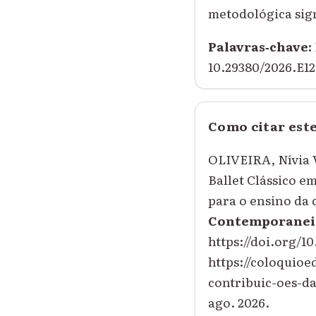
metodológica sign
Palavras‑chave:
10.29380/2026.E12
Como citar est
OLIVEIRA, Nívia 
Ballet Clássico e
para o ensino da
Contemporanei
https://doi.org/1
https://coloquioe
contribuic-oes-d
ago. 2026.