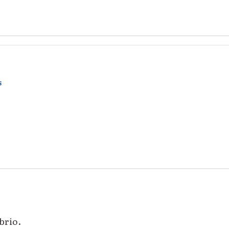
S
brio.