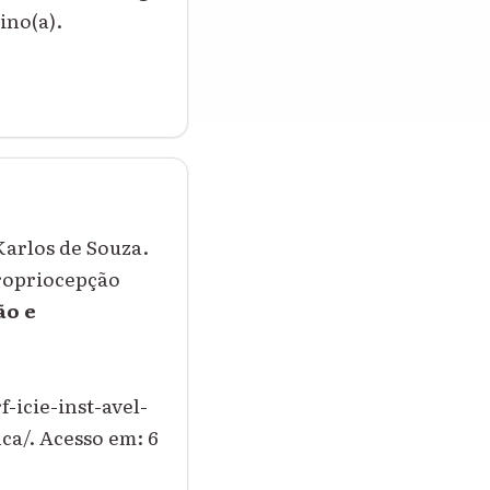
ino(a).
arlos de Souza.
Propriocepção
ão e
-icie-inst-avel-
a/. Acesso em: 6