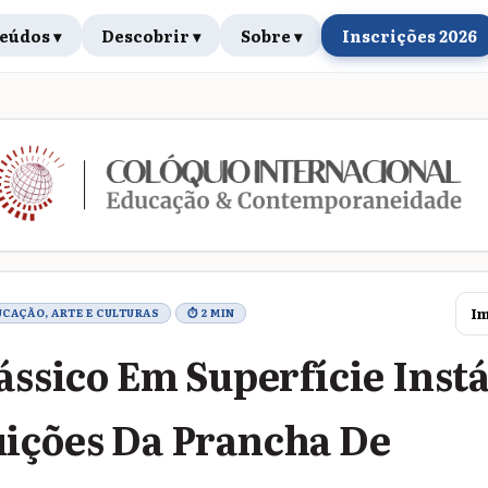
eúdos ▾
Descobrir ▾
Sobre ▾
Inscrições 2026
rabalho
Im
UCAÇÃO, ARTE E CULTURAS
⏱ 2 MIN
lássico Em Superfície Instá
ições Da Prancha De