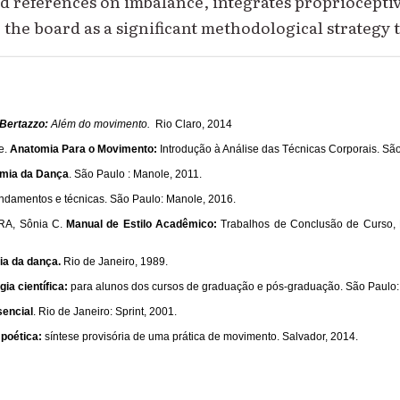
d references on imbalance, integrates proprioceptive
the board as a significant methodological strategy 
 Bertazzo:
Além do movimento.
Rio Claro, 2014
e.
Anatomia Para o Movimento:
Introdução à Análise das Técnicas Corporais. Sã
mia da Dança
. São Paulo : Manole, 2011.
ndamentos e técnicas. São Paulo: Manole, 2016.
IRA, Sônia C.
Manual de Estilo Acadêmico:
Trabalhos de Conclusão de Curso, D
ria da dança.
Rio de Janeiro, 1989.
ia científica:
para alunos dos cursos de graduação e pós-graduação. São Paulo:
sencial
. Rio de Janeiro: Sprint, 2001.
 poética:
síntese provisória de uma prática de movimento. Salvador, 2014.