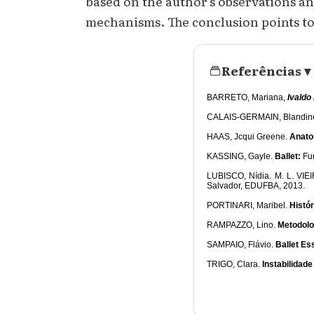
based on the author's observations an
mechanisms. The conclusion points to 
Referências
▾
BARRETO, Mariana,
Ivaldo
CALAIS-GERMAIN, Blandin
HAAS, Jcqui Greene.
Anato
KASSING, Gayle.
Ballet:
Fu
LUBISCO, Nídia. M. L. VIE
Salvador, EDUFBA, 2013.
PORTINARI, Maribel.
Histó
RAMPAZZO, Lino.
Metodolog
SAMPAIO, Flávio.
Ballet Es
TRIGO, Clara.
Instabilidade