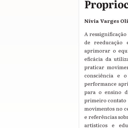
Proprioc
Nívia Varges Ol
A ressignificação
de reeducação e
aprimorar o equi
eficácia da util
praticar movimen
consciência e 
performance apri
para o ensino do
primeiro contato 
movimentos no ce
e referências sob
artísticos e e