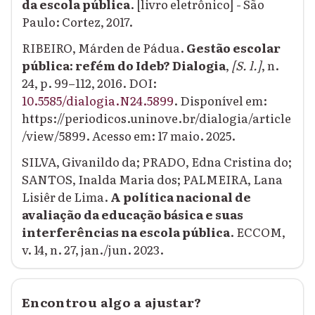
da escola pública
. [livro eletrônico] - São
Paulo: Cortez, 2017.
RIBEIRO, Márden de Pádua.
Gestão escolar
pública: refém do Ideb? Dialogia
,
[S. l.]
, n.
24, p. 99–112, 2016. DOI:
10.5585/dialogia.N24.5899
. Disponível em:
https://periodicos.uninove.br/dialogia/article
/view/5899. Acesso em: 17 maio. 2025.
SILVA, Givanildo da; PRADO, Edna Cristina do;
SANTOS, Inalda Maria dos; PALMEIRA, Lana
Lisiêr de Lima.
A política nacional de
avaliação da educação básica e suas
interferências na escola pública
. ECCOM,
v. 14, n. 27, jan./jun. 2023.
Encontrou algo a ajustar?