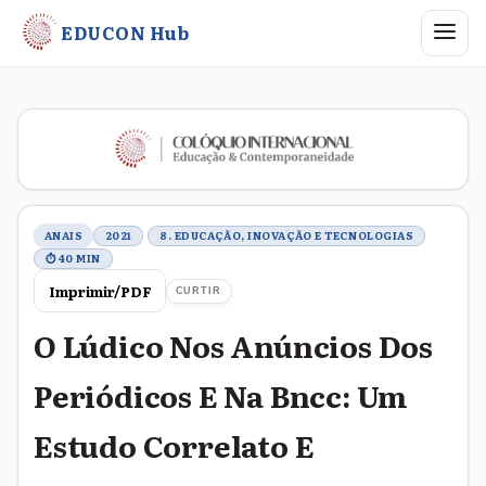
Abrir me
EDUCON Hub
Metadados do trabalho
ANAIS
2021
8. EDUCAÇÃO, INOVAÇÃO E TECNOLOGIAS
⏱ 40 MIN
Imprimir/PDF
CURTIR
O Lúdico Nos Anúncios Dos
Periódicos E Na Bncc: Um
Estudo Correlato E