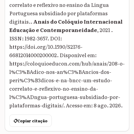
correlato e reflexivo no ensino da Língua
Portuguesa subsidiado por plataformas
digitais..
Anais do Colóquio Internacional
Educação e Contemporaneidade
, 2021 .
ISSN: 1982-3657. DOI:
https://doi.org/10.1590/S2176-
66812014000200002. Disponível em:
https://coloquioeducon.com/hub/anais/208-o-
l%C3%BAdico-nos-an%C3%BAncios-dos-
peri%C3%B3dicos-e-na-bncc-um-estudo-
correlato-e-reflexivo-no-ensino-da-
l%C3%ADngua-portuguesa-subsidiado-por-
plataformas-digitais/. Acesso em: 8 ago. 2026.
📋
Copiar citação