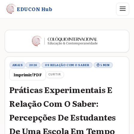
Abrir me
EDUCON Hub
Metadados do trabalho
ANAIS
2026
09 RELAÇÃO COM O SABER
⏱ 5 MIN
Imprimir/PDF
CURTIR
Práticas Experimentais E
Relação Com O Saber:
Percepções De Estudantes
De Uma Escola Em Tempo