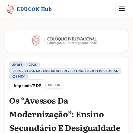
Abrir me
EDUCON Hub
Metadados do trabalho
ANAIS
2026
01 POLÍTICAS EDUCACIONAIS, DIVERSIDADE E JUSTIÇA SOCIAL
⏱ 1 MIN
Imprimir/PDF
CURTIR
Os “Avessos Da
Modernização”: Ensino
Secundário E Desigualdade