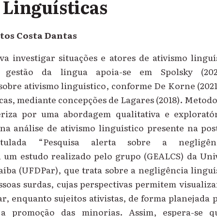
s Linguísticas
tos Costa Dantas
iva investigar situações e atores de ativismo linguí
e gestão da língua apoia-se em Spolsky (202
bre ativismo linguístico, conforme De Korne (2021
ticas, mediante concepções de Lagares (2018). Metod
eriza por uma abordagem qualitativa e explorató
 na análise de ativismo linguístico presente na po
titulada “Pesquisa alerta sobre a negligênc
 um estudo realizado pelo grupo (GEALCS) da Uni
íba (UFDPar), que trata sobre a negligência linguís
soas surdas, cujas perspectivas permitem visualiz
uar, enquanto sujeitos ativistas, de forma planejada
 a promoção das minorias. Assim, espera-se q