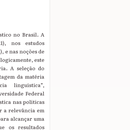
stico no Brasil. A
1), nos estudos
), e nas noções de
ologicamente, este
ria. A seleção do
stagem da matéria
ia linguística”,
versidade Federal
tica nas políticas
ar a relevância em
 para alcançar uma
ue os resultados