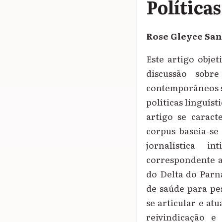
Política
Rose Gleyce San
Este artigo objet
discussão sobr
contemporâneos so
políticas linguís
artigo se caract
corpus baseia-se
jornalística in
correspondente a
do Delta do Parna
de saúde para pes
se articular e at
reivindicação e