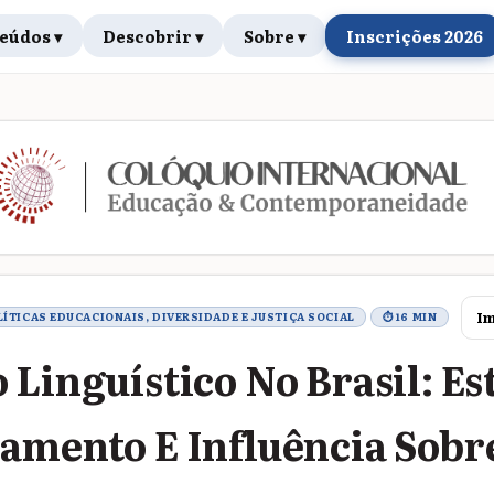
eúdos ▾
Descobrir ▾
Sobre ▾
Inscrições 2026
rabalho
Im
LÍTICAS EDUCACIONAIS, DIVERSIDADE E JUSTIÇA SOCIAL
⏱ 16 MIN
 Linguístico No Brasil: Es
amento E Influência Sobr