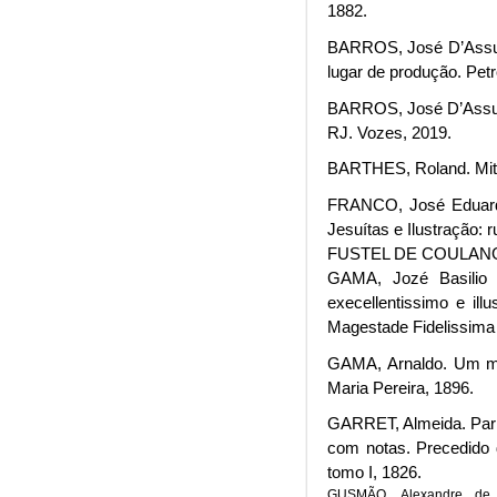
1882.
BARROS, José D’Assunçã
lugar de produção. Petr
BARROS, José D’Assunçã
RJ. Vozes, 2019.
BARTHES, Roland. Mito
FRANCO, José Eduardo
Jesuítas e Ilustração: 
FUSTEL DE COULAN
GAMA, Jozé Basilio 
execellentissimo e il
Magestade Fidelissima 
GAMA, Arnaldo. Um mot
Maria Pereira, 1896.
GARRET, Almeida. Parna
com notas. Precedido d
tomo I, 1826.
GUSMÃO, Alexandre d