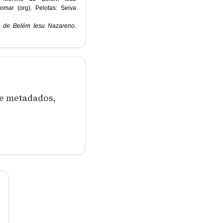
mar (org). Pelotas: Seiva
o de Belém Iesu Nazareno
.
de metadados,