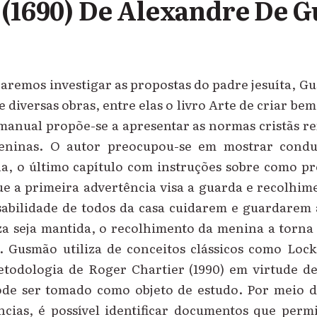
 (1690) De Alexandre De 
aremos investigar as propostas do padre jesuíta, 
e diversas obras, entre elas o livro Arte de criar bem
 manual propõe-se a apresentar as normas cristãs re
ninas. O autor preocupou-se em mostrar condu
a, o último capítulo com instruções sobre como p
ue a primeira advertência visa a guarda e recolhim
sabilidade de todos da casa cuidarem e guardarem
za seja mantida, o recolhimento da menina a torna
ã. Gusmão utiliza de conceitos clássicos como Lock
etodologia de Roger Chartier (1990) em virtude d
de ser tomado como objeto de estudo. Por meio d
ências, é possível identificar documentos que perm