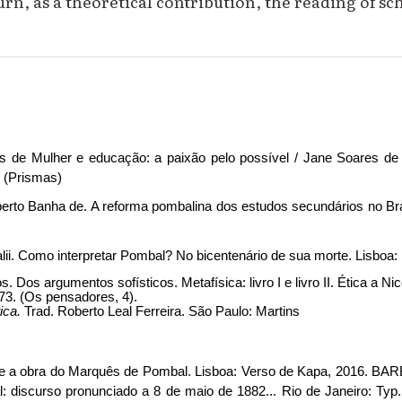
turn, as a theoretical contribution, the reading of sc
de Mulher e educação: a paixão pelo possível / Jane Soares de
 (Prismas)
rto Banha de. A reforma pombalina dos estudos secundários no Bras
i. Como interpretar Pombal? No bicentenário de sua morte. Lisboa: 
os argumentos sofísticos. Metafísica: livro I e livro II. Ética a N
1973. (Os pensadores, 4).
tica.
Trad. Roberto Leal Ferreira. São Paulo: Martins
e a obra do Marquês de Pombal. Lisboa: Verso de Kapa, 2016. BA
discurso pronunciado a 8 de maio de 1882... Rio de Janeiro: Typ.