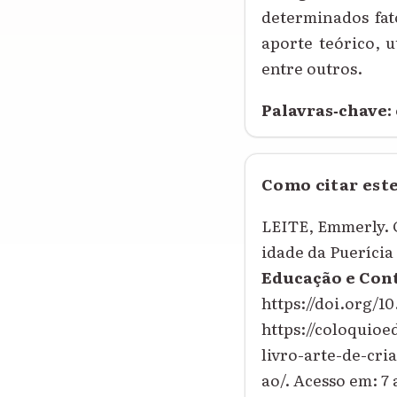
determinados fat
aporte teórico, u
entre outros.
Palavras‑chave:
Como citar est
LEITE, Emmerly. O
idade da Puerícia
Educação e Co
https://doi.org/1
https://coloquio
livro-arte-de-cr
ao/. Acesso em: 7 