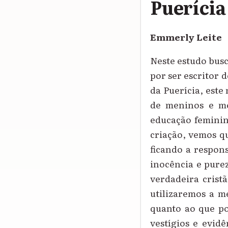
Puerícia
Emmerly Leite
Neste estudo busc
por ser escritor d
da Puerícia, este
de meninos e me
educação feminin
criação, vemos q
ficando a respon
inocência e pure
verdadeira crist
utilizaremos a m
quanto ao que po
vestígios e evid