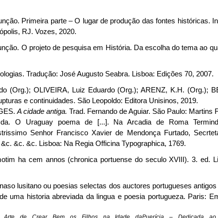
o. Primeira parte – O lugar de produção das fontes históricas. In: 
ópolis, RJ. Vozes, 2020.
o. O projeto de pesquisa em História. Da escolha do tema ao quad
logias. Tradução: José Augusto Seabra. Lisboa: Edições 70, 2007.
 (Org.); OLIVEIRA, Luiz Eduardo (Org.); ARENZ, K.H. (Org.); BE
rupturas e continuidades. São Leopoldo: Editora Unisinos, 2019.
GES.
A cidade antiga.
Trad. Fernando de Aguiar. São Paulo: Martins 
da. O Uraguay poema de [...]. Na Arcadia de Roma Termindo
lustrissimo Senhor Francisco Xavier de Mendonça Furtado, Secrte
&c. &c. &c. Lisboa: Na Regia Officina Typographica, 1769.
im ha cem annos (chronica portuense do seculo XVIII). 3. ed. L
so lusitano ou poesias selectas dos auctores portugueses antigos 
e uma historia abreviada da lingua e poesia portugueza. Paris: Em
e.
Arte de Crear Bem os Filhos na Idade daPuerícia – Dedicada a