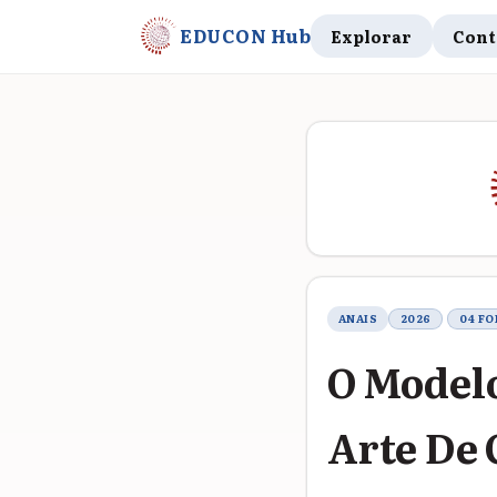
EDUCON Hub
Explorar
Cont
Metadados do t
ANAIS
2026
04 F
O Modelo
Arte De 