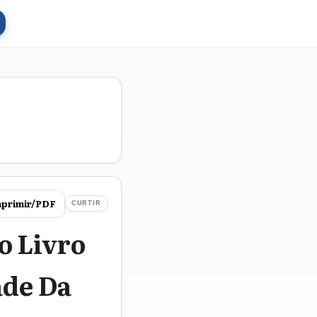
primir/PDF
CURTIR
o Livro
ade Da