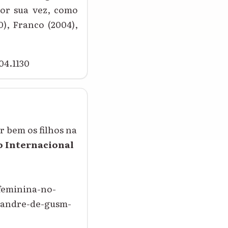
Por sua vez, como
0), Franco (2004),
04.1130
r bem os filhos na
o Internacional
feminina-no-
exandre-de-gusm-