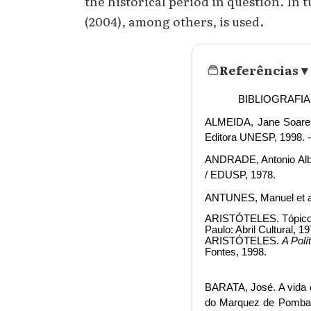
the historical period in question. In 
(2004), among others, is used.
Referências
▾
BIBLIOGRAFIA
ALMEIDA, Jane Soares 
Editora UNESP, 1998. -
ANDRADE, Antonio Albe
/ EDUSP, 1978.
ANTUNES, Manuel et ali
ARISTÓTELES. Tópicos. D
Paulo: Abril Cultural, 
ARISTÓTELES.
A Polí
Fontes, 1998.
BARATA, José. A vida 
do Marquez de Pombal: 