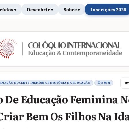
eúdos ▾
Descobrir ▾
Sobre ▾
Inscrições 2026
rabalho
Im
ORMAÇÃO DOCENTE, MEMÓRIA E HISTÓRIA DA EDUCAÇÃO
⏱ 3 MIN
 De Educação Feminina N
Criar Bem Os Filhos Na Id