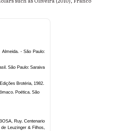
holars such as Oliveira (2010), Franco
 Almeida. - São Paulo:
il. São Paulo: Saraiva
Edições Brotéria, 1982.
icômaco. Poética. São
RBOSA, Ruy. Centenario
 de Leuzinger & Filhos,