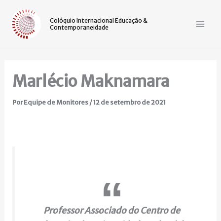
Ir
Mai
para
Colóquio Internacional Educação &
Contemporaneidade
Men
o
conteúdo
Marlécio Maknamara
Por
Equipe de Monitores
/
12 de setembro de 2021
Professor Associado do Centro de