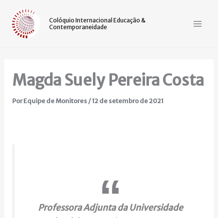
Ir
Mai
para
Colóquio Internacional Educação &
Contemporaneidade
Men
o
conteúdo
Magda Suely Pereira Costa
Por
Equipe de Monitores
/
12 de setembro de 2021
Professora Adjunta da Universidade