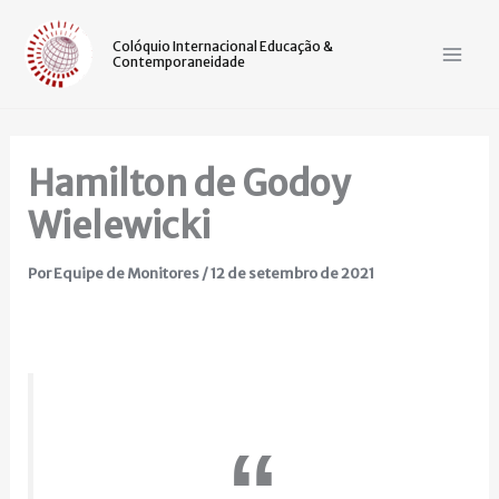
Ir
Mai
para
Colóquio Internacional Educação &
Contemporaneidade
Men
o
conteúdo
Hamilton de Godoy
Wielewicki
Por
Equipe de Monitores
/
12 de setembro de 2021