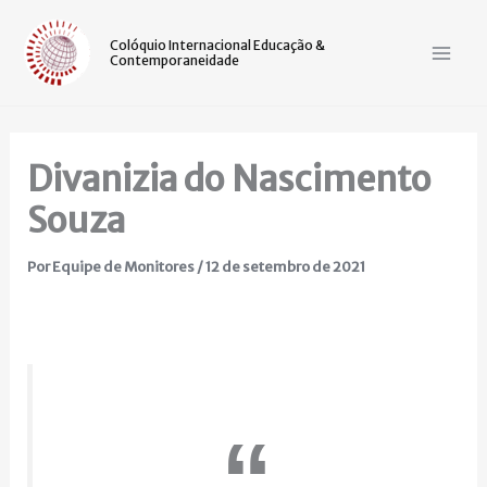
Ir
Mai
para
Colóquio Internacional Educação &
Contemporaneidade
Men
o
conteúdo
Divanizia do Nascimento
Souza
Por
Equipe de Monitores
/
12 de setembro de 2021