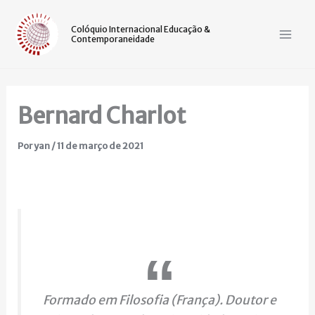
Ir
Mai
para
Colóquio Internacional Educação &
Contemporaneidade
Men
o
conteúdo
Bernard Charlot
Por
yan
/
11 de março de 2021
Formado em Filosofia (França). Doutor e