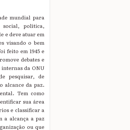
dade mundial para
cial, política,
de e deve atuar em
ses visando o bem
i feito em 1945 e
promove debates e
s internas da ONU
de pesquisar, de
o alcance da paz.
mental. Tem como
entificar sua área
os e classificar a
m a alcança a paz
rganização ou que