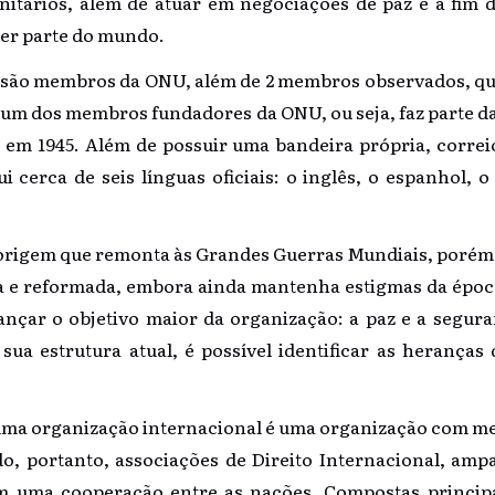
itários, além de atuar em negociações de paz e a fim d
er parte do mundo.
s são membros da ONU, além de 2 membros observados, que 
é um dos membros fundadores da ONU, ou seja, faz parte 
 em 1945. Além de possuir uma bandeira própria, correios
cerca de seis línguas oficiais: o inglês, o espanhol, o 
rigem que remonta às Grandes Guerras Mundiais, porém 
da e reformada, embora ainda mantenha estigmas da época.
ançar o objetivo maior da organização: a paz e a segura
a estrutura atual, é possível identificar as herança
uma organização internacional é uma organização com 
do, portanto, associações de Direito Internacional, amp
em uma cooperação entre as nações. Compostas princip