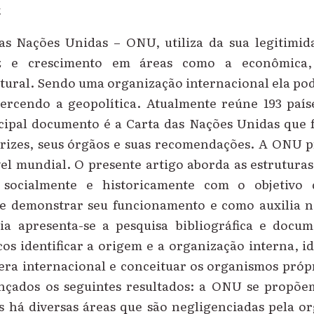
k
s Nações Unidas – ONU, utiliza da sua legitimi
 e crescimento em áreas como a econômica, so
tural. Sendo uma organização internacional ela po
xercendo a geopolítica. Atualmente reúne 193 paí
ipal documento é a Carta das Nações Unidas que fo
trizes, seus órgãos e suas recomendações. A ONU 
vel mundial. O presente artigo aborda as estrutura
 socialmente e historicamente com o objetivo 
 demonstrar seu funcionamento e como auxilia n
a apresenta-se a pesquisa bibliográfica e docu
icos identificar a origem e a organização interna, id
era internacional e conceituar os organismos própri
çados os seguintes resultados: a ONU se propõe
s há diversas áreas que são negligenciadas pela o