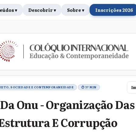
eúdos ▾
Descobrir ▾
Sobre ▾
Inscrições 2026
rabalho
Im
IREITO, SOCIEDADE E CONTEMPORANEIDADE
⏱ 37 MIN
 Da Onu - Organização Das
 Estrutura E Corrupção