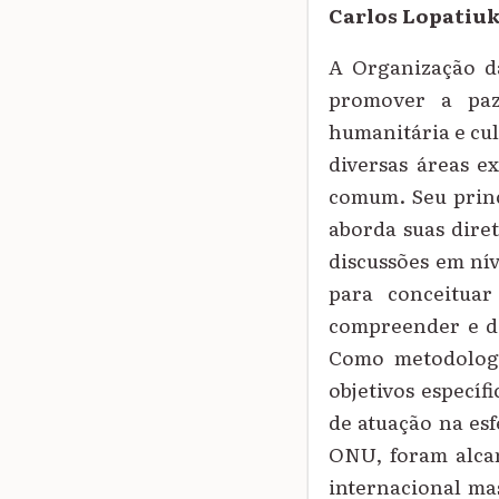
Carlos Lopatiu
A Organização da
promover a paz
humanitária e cul
diversas áreas e
comum. Seu princ
aborda suas dire
discussões em ní
para conceituar
compreender e de
Como metodologi
objetivos específ
de atuação na esf
ONU, foram alcan
internacional ma