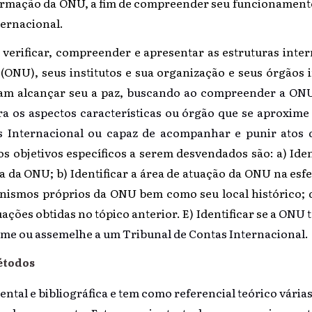
ormação da ONU, a fim de compreender seu funcionamento 
ternacional.
 verificar, compreender e apresentar as estruturas inte
(ONU), seus institutos e sua organização e seus órgãos 
am alcançar seu a paz,
buscando ao compreender a ONU v
ra os aspectos características ou órgão que se aproxim
s Internacional ou capaz de acompanhar e punir atos 
os objetivos específicos a serem desvendados são: a) Iden
 da ONU; b) Identificar a área de atuação da ONU na esfe
nismos próprios da ONU bem como seu local histórico; d
ções obtidas no tópico anterior. E) Identificar se a
ONU te
ime ou assemelhe a um Tribunal de Contas Internacional.
étodos
ntal e bibliográfica e tem como referencial teórico vária