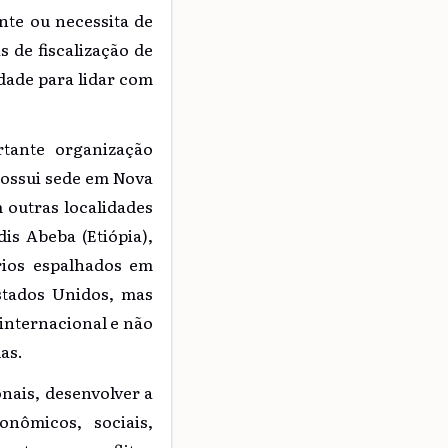
ente ou necessita de
 de fiscalização de
dade para lidar com
tante organização
 Possui sede em Nova
 outras localidades
is Abeba (Etiópia),
órios espalhados em
stados Unidos, mas
 internacional e não
as.
onais, desenvolver a
nômicos, sociais,