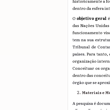
historicamente a f
dentro da esfera in
O
objetivo geral
é
das Nações Unidas 
funcionamento vis
tem na sua estrutu
Tribunal de Conta
países.
Para tanto, 
organização interna
Conceituar os orga
dentro das conceitua
órgão que se aprox
Materiais e M
A pesquisa é docume