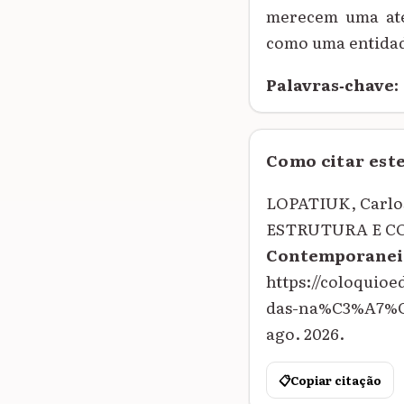
merecem uma aten
como uma entida
Palavras‑chave:
Como citar est
LOPATIUK, Carl
ESTRUTURA E C
Contemporanei
https://coloqui
das-na%C3%A7%C3
ago. 2026.
📋
Copiar citação