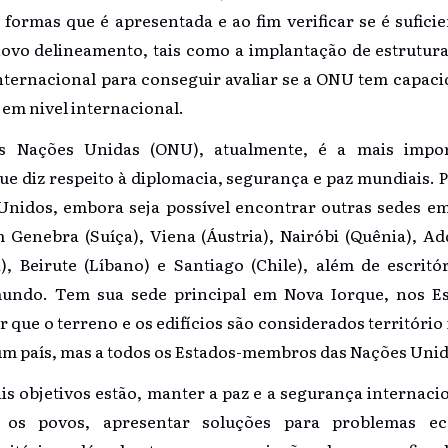
 formas que é apresentada e ao fim verificar se é sufici
novo delineamento, tais como a implantação de estruturas
nternacional para conseguir avaliar se a ONU tem capaci
em nivel internacional.
s Nações Unidas (ONU), atualmente, é a mais impor
ue diz respeito à diplomacia, segurança e paz mundiais.
Unidos, embora seja possível encontrar outras sedes em
Genebra (Suíça), Viena (Áustria), Nairóbi (Quênia), Add
), Beirute (Líbano) e Santiago (Chile), além de escrit
undo. Tem sua sede principal em Nova Iorque, nos E
 que o terreno e os edifícios são considerados território
um país, mas a todos os Estados-membros das Nações Unid
is objetivos estão, manter a paz e a segurança internaci
 os povos, apresentar soluções para problemas eco