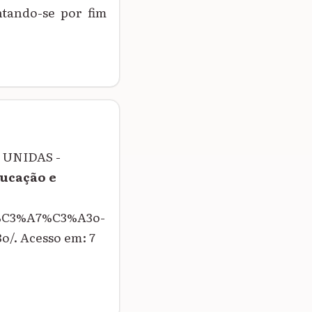
ntando-se por fim
 UNIDAS -
ducação e
za%C3%A7%C3%A3o-
. Acesso em: 7