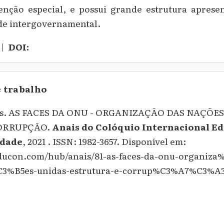
ção especial, e possui grande estrutura aprese
de intergovernamental.
|
DOI:
e trabalho
os. AS FACES DA ONU - ORGANIZAÇÃO DAS NAÇÕES
ORRUPÇÃO.
Anais do Colóquio Internacional E
dade
, 2021 . ISSN: 1982-3657. Disponível em:
oeducon.com/hub/anais/81-as-faces-da-onu-organi
%B5es-unidas-estrutura-e-corrup%C3%A7%C3%A3o/