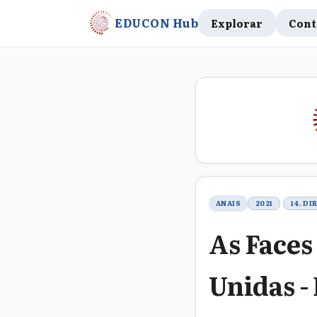
EDUCON Hub
Explorar
Cont
Metadados do t
ANAIS
2021
14. D
As Faces
Unidas -