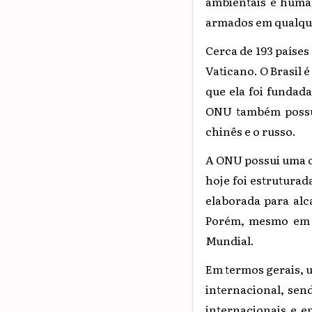
ambientais e human
armados em qualqu
Cerca de 193 paíse
Vaticano. O Brasil 
que ela foi fundada
ONU também possui 
chinês e o russo.
A ONU possui uma o
hoje foi estrutura
elaborada para alc
Porém, mesmo em su
Mundial.
Em termos gerais, 
internacional, sen
internacionais e 