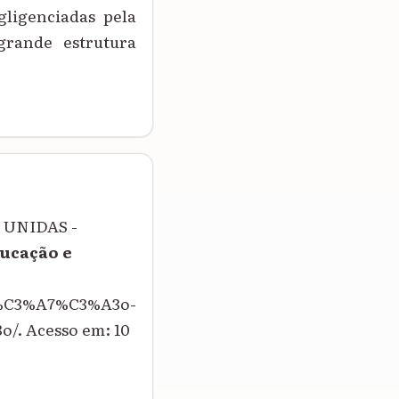
ligenciadas pela
grande estrutura
 UNIDAS -
ducação e
za%C3%A7%C3%A3o-
. Acesso em: 10