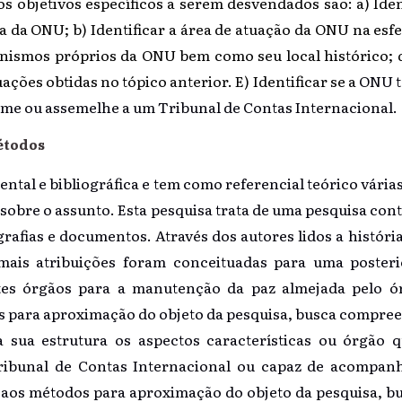
os objetivos específicos a serem desvendados são: a) Iden
 da ONU; b) Identificar a área de atuação da ONU na esfe
nismos próprios da ONU bem como seu local histórico; d
ções obtidas no tópico anterior. E) Identificar se a
ONU te
ime ou assemelhe a um Tribunal de Contas Internacional.
étodos
ntal e bibliográfica e tem como referencial teórico vária
s sobre o assunto. Esta pesquisa trata de uma pesquisa cont
grafias e documentos. Através dos autores lidos a histó
mais atribuições foram conceituadas para uma posteri
tes órgãos para a manutenção da paz almejada pelo ór
 para aproximação do objeto da pesquisa, busca compree
a sua estrutura os aspectos características ou órgão
ibunal de Contas Internacional ou capaz de acompanh
aos métodos para aproximação do objeto da pesquisa, 