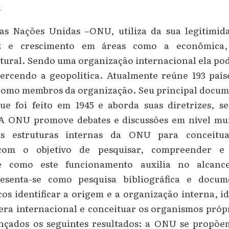
k
as Nações Unidas –ONU, utiliza da sua legitimid
 e crescimento em áreas como a econômica, so
tural. Sendo uma organização internacional ela po
xercendo a geopolítica. Atualmente reúne 193 paí
mo membros da organização. Seu principal docume
e foi feito em 1945 e aborda suas diretrizes, s
A ONU promove debates e discussões em nível mun
as estruturas internas da ONU para conceitua
 com o objetivo de pesquisar, compreender e
e como este funcionamento auxilia no alcan
esenta-se como pesquisa bibliográfica e docu
icos identificar a origem e a organização interna, id
era internacional e conceituar os organismos própri
çados os seguintes resultados: a ONU se propõe