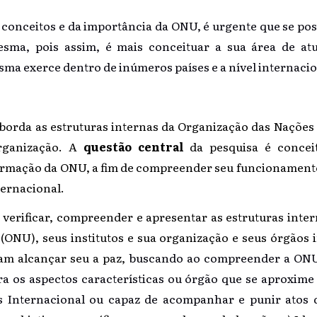
eitos e da importância da ONU, é urgente que se possa
mesma, pois assim, é mais conceituar a sua área de at
sma exerce dentro de inúmeros países e a nível internacio
aborda as estruturas internas da Organização das Nações
organização. A
questão central
da pesquisa é concei
ormação da ONU, a fim de compreender seu funcionamento 
ternacional.
 verificar, compreender e apresentar as estruturas inte
(ONU), seus institutos e sua organização e seus órgãos 
am alcançar seu a paz,
buscando ao compreender a ONU v
ra os aspectos características ou órgão que se aproxim
s Internacional ou capaz de acompanhar e punir atos 