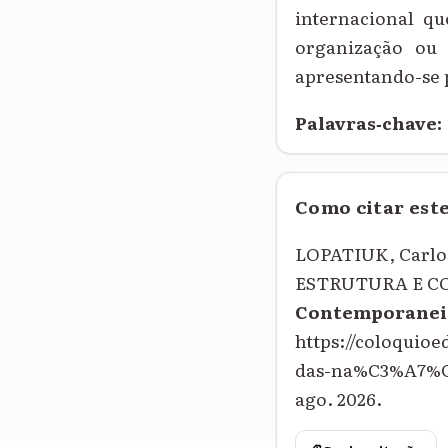
internacional q
organização ou 
apresentando-se 
Palavras‑chave:
Como citar est
LOPATIUK, Carl
ESTRUTURA E C
Contemporanei
https://coloqui
das-na%C3%A7%C3
ago. 2026.