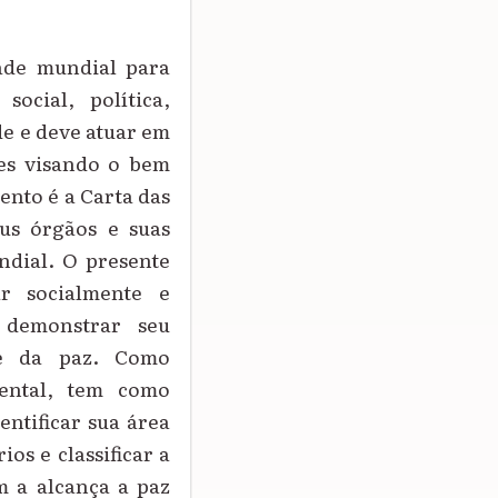
ade mundial para
cial, política,
de e deve atuar em
ses visando o bem
nto é a Carta das
eus órgãos e suas
dial. O presente
r socialmente e
 demonstrar seu
ce da paz. Como
mental, tem como
entificar sua área
os e classificar a
m a alcança a paz