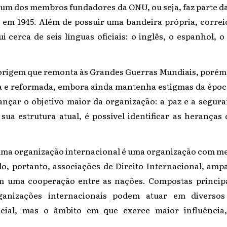
é um dos membros fundadores da ONU, ou seja, faz parte 
 em 1945. Além de possuir uma bandeira própria, correios
cerca de seis línguas oficiais: o inglês, o espanhol, o 
rigem que remonta às Grandes Guerras Mundiais, porém 
da e reformada, embora ainda mantenha estigmas da época.
ançar o objetivo maior da organização: a paz e a segura
a estrutura atual, é possível identificar as herança
uma organização internacional é uma organização com 
do, portanto, associações de Direito Internacional, amp
em uma cooperação entre as nações. Compostas princip
ganizações internacionais podem atuar em diverso
cial, mas o âmbito em que exerce maior influência