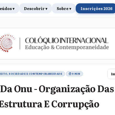
eúdos ▾
Descobrir ▾
Sobre ▾
Inscrições 2026
rabalho
Im
IREITO, SOCIEDADE E CONTEMPORANEIDADE
⏱ 9 MIN
 Da Onu - Organização Das
 Estrutura E Corrupção