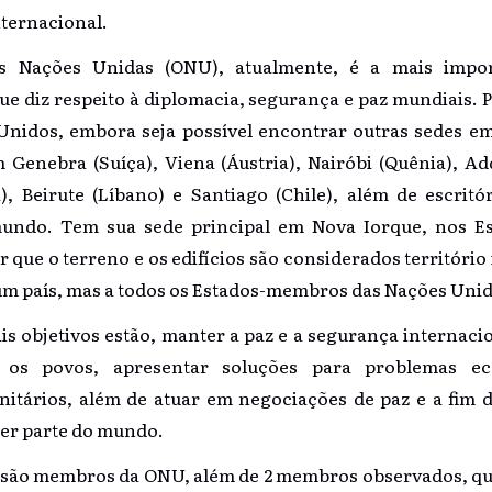
nternacional.
s Nações Unidas (ONU), atualmente, é a mais impor
ue diz respeito à diplomacia, segurança e paz mundiais.
Unidos, embora seja possível encontrar outras sedes em
Genebra (Suíça), Viena (Áustria), Nairóbi (Quênia), Add
), Beirute (Líbano) e Santiago (Chile), além de escrit
undo. Tem sua sede principal em Nova Iorque, nos E
 que o terreno e os edifícios são considerados território
um país, mas a todos os Estados-membros das Nações Unid
is objetivos estão, manter a paz e a segurança internaci
 os povos, apresentar soluções para problemas eco
itários, além de atuar em negociações de paz e a fim d
er parte do mundo.
s são membros da ONU, além de 2 membros observados, que 