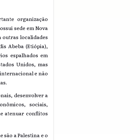
tante organização
 Possui sede em Nova
 outras localidades
is Abeba (Etiópia),
órios espalhados em
stados Unidos, mas
 internacional e não
as.
onais, desenvolver a
nômicos, sociais,
e atenuar conflitos
são a Palestina e o