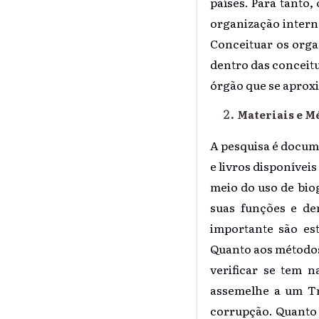
países.
Para tanto, 
organização interna
Conceituar os orga
dentro das conceitua
órgão que se aprox
Materiais e M
A pesquisa é docume
e livros disponívei
meio do uso de bio
suas funções e de
importante são es
Quanto aos métodos
verificar se tem n
assemelhe a um Tr
corrupção. Quanto 