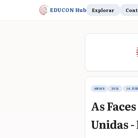
EDUCON Hub
Explorar
Cont
Metadados do t
ANAIS
2021
14. D
As Faces
Unidas -