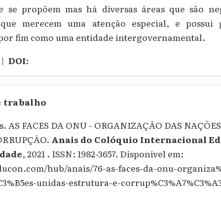
ue se propõem mas há diversas áreas que são neg
que merecem uma atenção especial, e possui 
por fim como uma entidade intergovernamental.
|
DOI:
e trabalho
os. AS FACES DA ONU - ORGANIZAÇÃO DAS NAÇÕES
ORRUPÇÃO.
Anais do Colóquio Internacional E
dade
, 2021 . ISSN: 1982-3657. Disponível em:
oeducon.com/hub/anais/76-as-faces-da-onu-organi
%B5es-unidas-estrutura-e-corrup%C3%A7%C3%A3o/