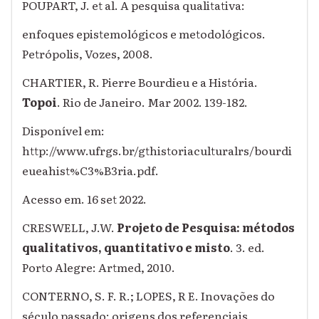
POUPART, J. et al. A pesquisa qualitativa:
enfoques epistemológicos e metodológicos.
Petrópolis, Vozes, 2008.
CHARTIER, R. Pierre Bourdieu e a História.
Topoi
. Rio de Janeiro. Mar 2002. 139-182.
Disponível em:
http://www.ufrgs.br/gthistoriaculturalrs/bourdi
eueahist%C3%B3ria.pdf.
Acesso em. 16 set 2022.
CRESWELL, J.W.
Projeto de Pesquisa: métodos
qualitativos, quantitativo e misto
. 3. ed.
Porto Alegre: Artmed, 2010.
CONTERNO, S. F. R.; LOPES, R E. Inovações do
século passado: origens dos referenciais