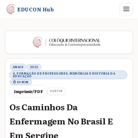
Abrir me
EDUCON Hub
Metadados do trabalho
ANAIS
2023
4. FORMAÇÃO DE PROFESSORES, MEMÓRIAS E HISTÓRIA DA
EDUCAÇÃO
⏱ 20 MIN
Imprimir/PDF
CURTIR
Os Caminhos Da
Enfermagem No Brasil E
Em Sergipe