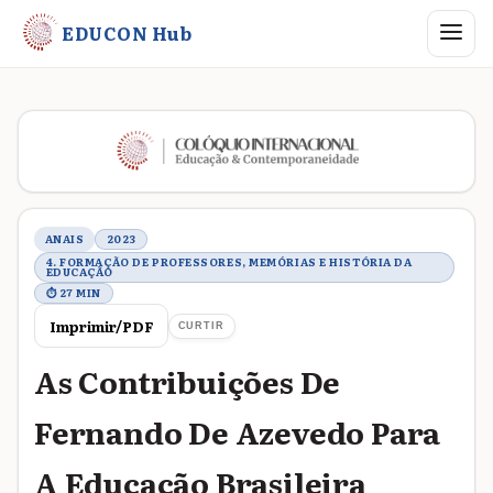
Abrir me
EDUCON Hub
Metadados do trabalho
ANAIS
2023
4. FORMAÇÃO DE PROFESSORES, MEMÓRIAS E HISTÓRIA DA
EDUCAÇÃO
⏱ 27 MIN
Imprimir/PDF
CURTIR
As Contribuições De
Fernando De Azevedo Para
A Educação Brasileira