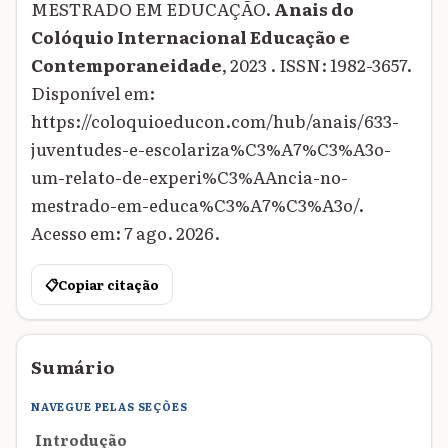
MESTRADO EM EDUCAÇÃO.
Anais do
Colóquio Internacional Educação e
Contemporaneidade
, 2023 . ISSN: 1982-3657.
Disponível em:
https://coloquioeducon.com/hub/anais/633-
juventudes-e-escolariza%C3%A7%C3%A3o-
um-relato-de-experi%C3%AAncia-no-
mestrado-em-educa%C3%A7%C3%A3o/.
Acesso em: 7 ago. 2026.
📋
Copiar citação
Sumário
NAVEGUE PELAS SEÇÕES
Introdução