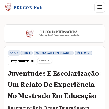
Abrir me
EDUCON Hub
Metadados do trabalho
ANAIS
2023
9. RELAÇÃO COM O SABER
⏱ 45 MIN
Imprimir/PDF
CURTIR
Juventudes E Escolarização:
Um Relato De Experiência
No Mestrado Em Educação
Rosemeire Reis; Deane Taiara Soares