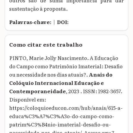
outros são de suma importância para dar
sustentação à proposta.
Palavras‑chave:
|
DOI:
Como citar este trabalho
PINTO, Marie Jolly Nascimento. A Educação
do Campo como Patrimônio Imaterial: Desafio
ou necessidade nos dias atuais?.
Anais do
Colóquio Internacional Educação e
Contemporaneidade
, 2023 . ISSN: 1982-3657.
Disponível em:
https://coloquioeducon.com/hub/anais/615-a-
educa%C3%A7%C3%A3o-do-campo-como-
patrim%C3%B4nio-imaterial-desafio-ou-
necessidade-nos-dias-atuais/. Acesso em: 7