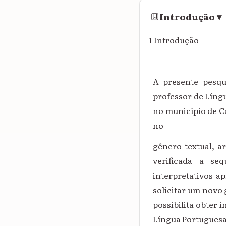
Introdução
▾
1 Introdução
A presente pesqu
professor de Líng
no município de C
no
gênero textual, a
verificada a se
interpretativos a
solicitar um novo 
possibilita obter
Língua Portuguesa