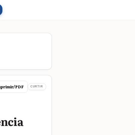
primir/PDF
CURTIR
ência