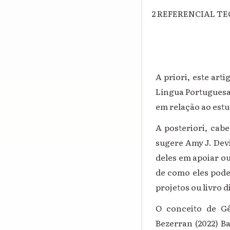
2 REFERENCIAL T
A priori, este ar
Língua Portuguesa
em relação ao estu
A posteriori, cab
sugere Amy J. Devi
deles em apoiar ou
de como eles pode
projetos ou livro d
O conceito de Gê
Bezerran (2022) B