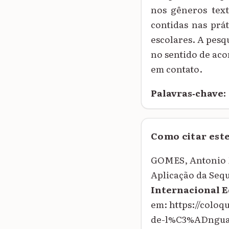
nos gêneros text
contidas nas prát
escolares. A pesq
no sentido de aco
em contato.
Palavras‑chave:
Como citar est
GOMES, Antonio M
Aplicação da Sequ
Internacional 
em: https://col
de-l%C3%ADngua