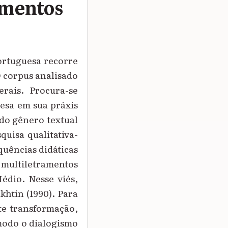
amentos
Portuguesa recorre
O corpus analisado
rais. Procura-se
esa em sua práxis
 do gênero textual
quisa qualitativa-
quências didáticas
s multiletramentos
édio. Nesse viés,
khtin (1990). Para
te transformação,
modo o dialogismo