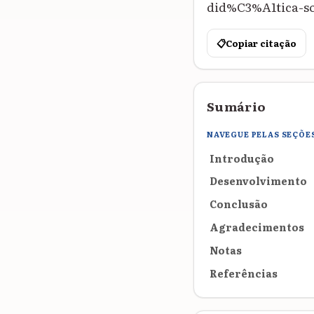
did%C3%A1tica-so
📋
Copiar citação
Sumário
NAVEGUE PELAS SEÇÕE
Introdução
Desenvolvimento
Conclusão
Agradecimentos
Notas
Referências