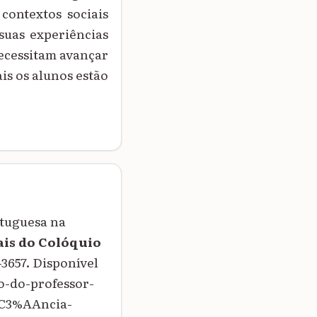
contextos sociais
 suas experiências
necessitam avançar
is os alunos estão
rtuguesa na
is do Colóquio
2-3657. Disponível
-do-professor-
C3%AAncia-