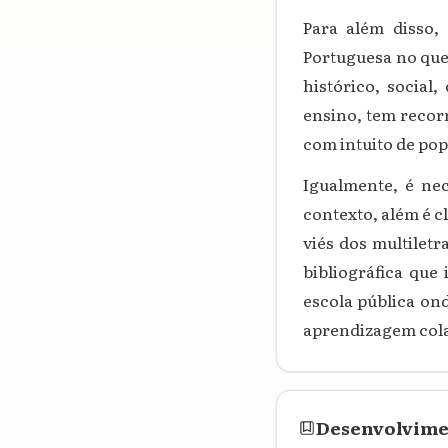
Para além disso, 
Portuguesa no que
histórico, social
ensino, tem recorr
com intuito de pop
Igualmente, é ne
contexto, além é c
viés dos multilet
bibliográfica que
escola pública on
aprendizagem cola
Desenvolvim