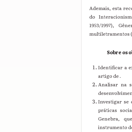
Ademais, esta re
do Interacionis
1953/1997), Gên
multiletramentos (
Sobre os o
Identificar a
artigo de .
Analisar na s
desenvolviment
Investigar se
práticas soci
Genebra, qu
instrumento de