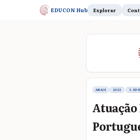
EDUCON Hub
Explorar
Cont
Metadados do t
ANAIS
2023
3. ED
Atuação 
Portugue