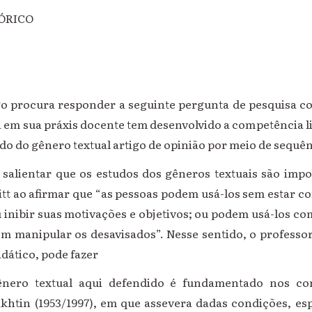
EÓRICO
tigo procura responder a seguinte pergunta de pesquisa c
 em sua práxis docente tem desenvolvido a competência li
do do gênero textual artigo de opinião por meio de sequên
e salientar que os estudos dos gêneros textuais são imp
tt ao afirmar que “as pessoas podem usá-los sem estar c
 inibir suas motivações e objetivos; ou podem usá-los co
m manipular os desavisados”. Nesse sentido, o professo
idático, pode fazer
nero textual aqui defendido é fundamentado nos con
akhtin (1953/1997), em que assevera dadas condições, esp