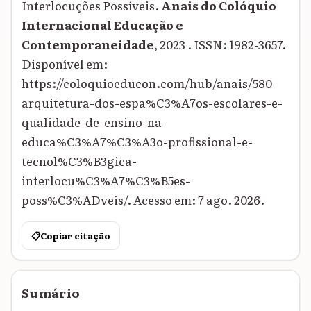
Interlocuções Possíveis.
Anais do Colóquio
Internacional Educação e
Contemporaneidade
, 2023 . ISSN: 1982-3657.
Disponível em:
https://coloquioeducon.com/hub/anais/580-
arquitetura-dos-espa%C3%A7os-escolares-e-
qualidade-de-ensino-na-
educa%C3%A7%C3%A3o-profissional-e-
tecnol%C3%B3gica-
interlocu%C3%A7%C3%B5es-
poss%C3%ADveis/. Acesso em: 7 ago. 2026.
📋
Copiar citação
Sumário