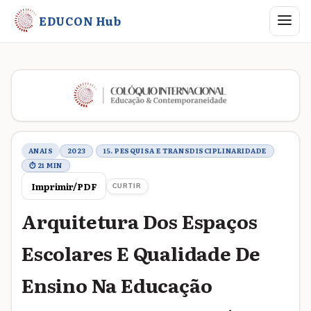
Abrir me
EDUCON Hub
Metadados do trabalho
ANAIS
2023
15. PESQUISA E TRANSDISCIPLINARIDADE
⏱ 21 MIN
Imprimir/PDF
CURTIR
Arquitetura Dos Espaços
Escolares E Qualidade De
Ensino Na Educação