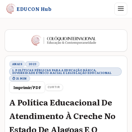
Abrir me
EDUCON Hub
Metadados do trabalho
ANAIS
2023
1. POLÍTICAS PÚBLICAS PARA A EDUCAÇÃO BÁSICA,
DIVERSIDADE ÉTNICO-RACIAL E LEGISLAÇÃO EDUCACIONAL
⏱ 25 MIN
Imprimir/PDF
CURTIR
A Política Educacional De
Atendimento À Creche No
Estado De Alagoas E O