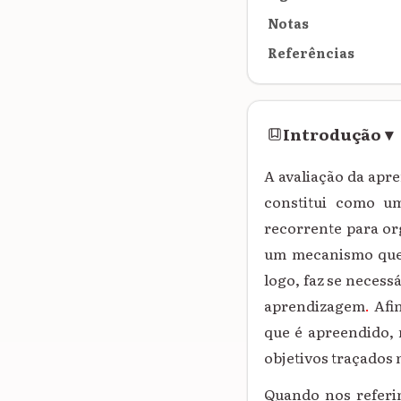
Notas
Referências
Introdução
▾
A avaliação da apre
constitui como u
recorrente para or
um mecanismo que 
logo, faz se necess
aprendizagem
.
Afi
que é apreendido, 
objetivos traçados
Quando nos referi