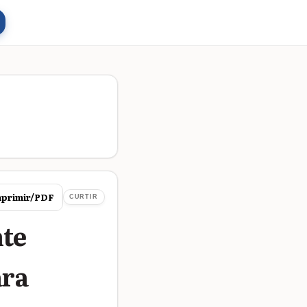
primir/PDF
CURTIR
nte
ara