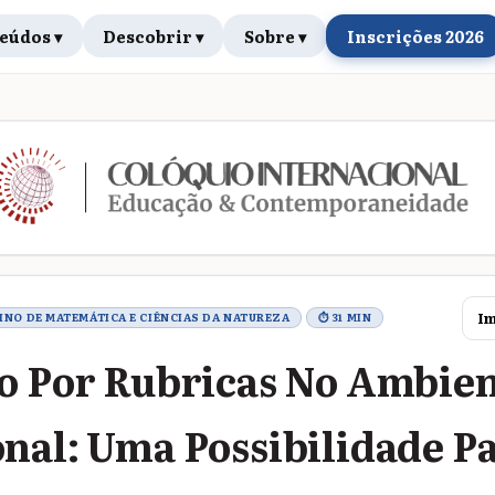
eúdos ▾
Descobrir ▾
Sobre ▾
Inscrições 2026
rabalho
Im
SINO DE MATEMÁTICA E CIÊNCIAS DA NATUREZA
⏱ 31 MIN
o Por Rubricas No Ambie
nal: Uma Possibilidade P