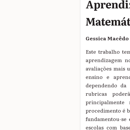
Aprendi
Matemát
Gessica Macêdo 
Este trabalho te
aprendizagem no
avaliações mais u
ensino e aprend
dependendo da f
rubricas poder
principalmente
procedimento é ba
fundamentou-se e
escolas com base