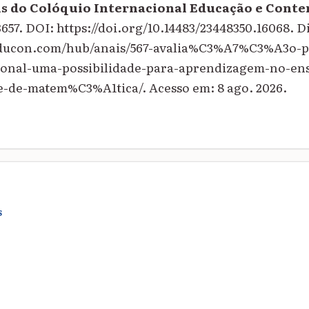
s do Colóquio Internacional Educação e Cont
3657. DOI: https://doi.org/10.14483/23448350.16068. 
oeducon.com/hub/anais/567-avalia%C3%A7%C3%A3o-p
onal-uma-possibilidade-para-aprendizagem-no-en
de-matem%C3%A1tica/. Acesso em: 8 ago. 2026.
S