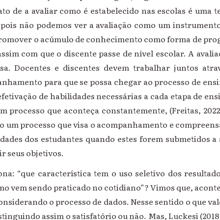
 ato de a avaliar como é estabelecido nas escolas é uma
 pois não podemos ver a avaliação como um instrumento 
promover o acúmulo de conhecimento como forma de prog
ssim com que o discente passe de nível escolar. A avalia
sa. Docentes e discentes devem trabalhar juntos atra
anhamento para que se possa chegar ao processo de ens
efetivação de habilidades necessárias a cada etapa de ens
m processo que aconteça constantemente, (Freitas, 2022).
mo um processo que visa o acompanhamento e compreensã
culdades dos estudantes quando estes forem submetidos a 
r seus objetivos.
na: “que característica tem o uso seletivo dos resultad
o vem sendo praticado no cotidiano”? Vimos que, acont
siderando o processo de dados. Nesse sentido o que vale
stinguindo assim o satisfatório ou não. Mas, Luckesi (2018)