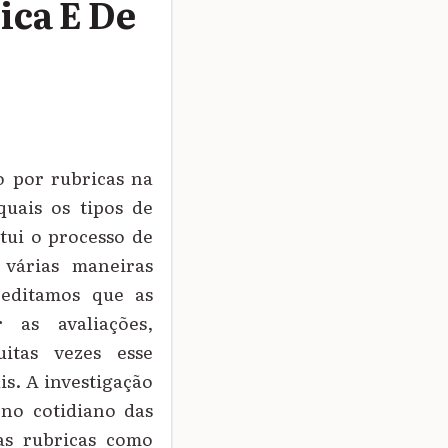
ca E De
o por rubricas na
uais os tipos de
itui o processo de
 várias maneiras
reditamos que as
 as avaliações,
itas vezes esse
is. A investigação
 no cotidiano das
das rubricas como