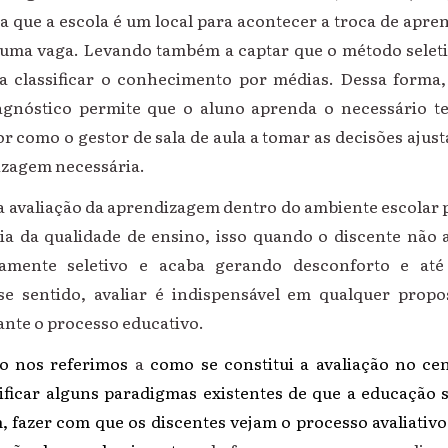
que a escola é um local para acontecer a troca de apr
 uma vaga. Levando também a captar que o método selet
a classificar o conhecimento por médias. Dessa form
iagnóstico permite que o aluno aprenda o necessário t
r como o gestor de sala de aula a tomar as decisões ajus
izagem necessária.
 a avaliação da aprendizagem dentro do ambiente escolar 
ia da qualidade de ensino, isso quando o discente nã
amente seletivo e acaba gerando desconforto e a
se sentido, avaliar é indispensável em qualquer prop
ante o processo educativo.
o nos referimos
a
como se constitui a avaliação no ce
ificar alguns paradigmas existentes de que a educação 
m, fazer com que os discentes vejam o processo avaliati