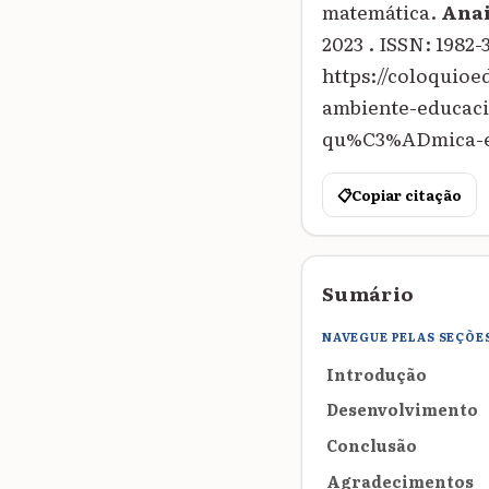
matemática.
Anai
2023 . ISSN: 1982-
https://coloqui
ambiente-educaci
qu%C3%ADmica-e-
📋
Copiar citação
Sumário
NAVEGUE PELAS SEÇÕE
Introdução
Desenvolvimento
Conclusão
Agradecimentos