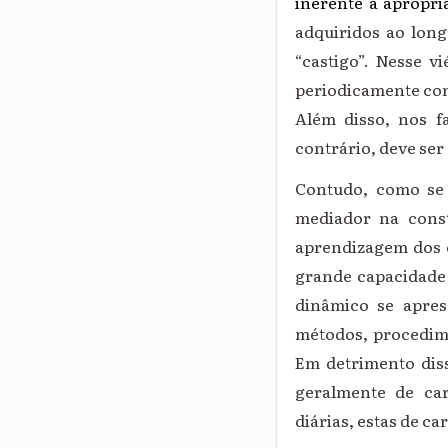
inerente à apropr
adquiridos ao lon
“castigo”. Nesse vi
periodicamente co
Além disso, nos f
contrário, deve ser
Contudo, como se 
mediador na const
aprendizagem dos e
grande capacidade 
dinâmico se apre
métodos, procedime
Em detrimento diss
geralmente de car
diárias, estas de ca