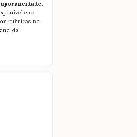
emporaneidade
,
Disponível em:
or-rubricas-no-
sino-de-