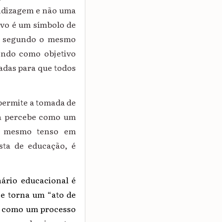
endizagem e não uma
ivo é um símbolo de
a, segundo o mesmo
endo como objetivo
tadas para que todos
permite a tomada de
o a percebe como um
té mesmo tenso em
osta de educação, é
nário educacional é
se torna um “ato de
vo como um processo