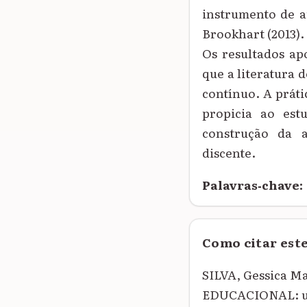
instrumento de a
Brookhart (2013).
Os resultados ap
que a literatura
contínuo. A práti
propicia ao es
construção da 
discente.
Palavras‑chave:
Como citar est
SILVA, Gessica
EDUCACIONAL: uma