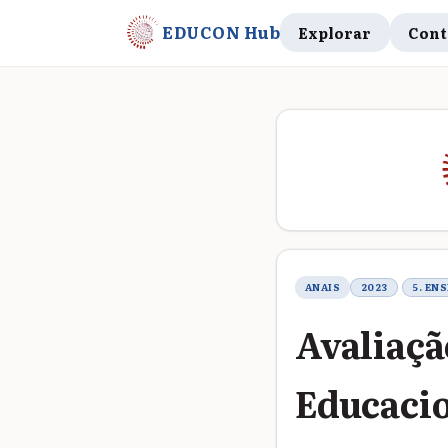
EDUCON Hub
Explorar
Cont
Metadados do t
ANAIS
2023
5. EN
Avaliaçã
Educacio