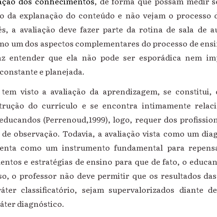
iação dos conhecimentos
, de forma que possam medir 
go da explanação do conteúdo e não vejam o processo 
és, a avaliação deve fazer parte da rotina de sala de a
mo um dos aspectos complementares do processo de ensi
az entender que ela não pode ser esporádica nem im
 constante e planejada.
tem visto a avaliação da aprendizagem, se constitui
rução do currículo e se encontra intimamente relac
ducandos (Perrenoud,1999), logo, requer dos profissio
de observação. Todavia, a avaliação vista como um dia
senta como um instrumento fundamental para repensa
ntos e estratégias de ensino para que de fato, o educa
o, o professor não deve permitir que os resultados das
áter classificatório, sejam supervalorizados diante d
ráter diagnóstico.