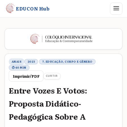
Abrir me
EDUCON Hub
Metadados do trabalho
ANAIS
2023
7. EDUCAÇÃO, CORPO E GÊNERO
⏱ 40 MIN
Imprimir/PDF
CURTIR
Entre Vozes E Votos:
Proposta Didático-
Pedagógica Sobre A