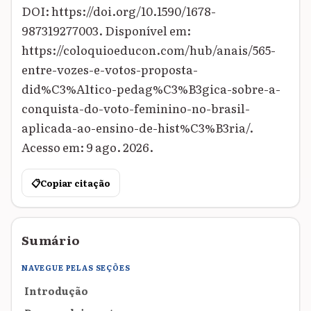
DOI: https://doi.org/10.1590/1678-
987319277003. Disponível em:
https://coloquioeducon.com/hub/anais/565-
entre-vozes-e-votos-proposta-
did%C3%A1tico-pedag%C3%B3gica-sobre-a-
conquista-do-voto-feminino-no-brasil-
aplicada-ao-ensino-de-hist%C3%B3ria/.
Acesso em: 9 ago. 2026.
📋
Copiar citação
Sumário
NAVEGUE PELAS SEÇÕES
Introdução