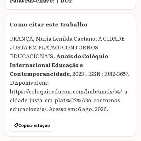
Palavras‑chave:
|
DOI:
Como citar este trabalho
FRANÇA, Maria Lenilda Caetano. A CIDADE
JUSTA EM PLATÃO: CONTORNOS
EDUCACIONAIS.
Anais do Colóquio
Internacional Educação e
Contemporaneidade
, 2023 . ISSN: 1982-3657.
Disponível em:
https://coloquioeducon.com/hub/anais/547-a-
cidade-justa-em-plat%C3%A3o-contornos-
educacionais/. Acesso em: 6 ago. 2026.
📋
Copiar citação