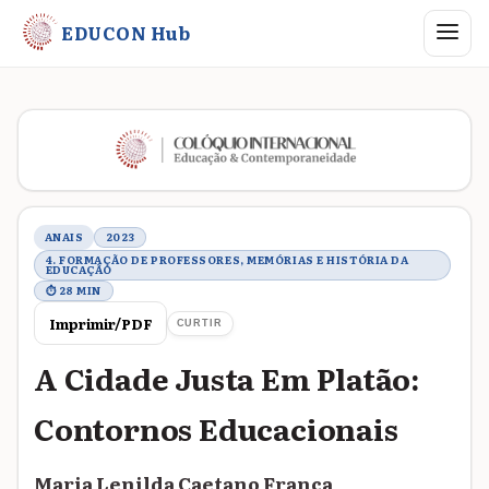
Abrir me
EDUCON Hub
Metadados do trabalho
ANAIS
2023
4. FORMAÇÃO DE PROFESSORES, MEMÓRIAS E HISTÓRIA DA
EDUCAÇÃO
⏱ 28 MIN
Imprimir/PDF
CURTIR
A Cidade Justa Em Platão:
Contornos Educacionais
Maria Lenilda Caetano França