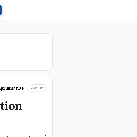
primir/PDF
CURTIR
ation