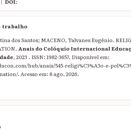
|
DOI:
e trabalho
stina dos Santos; MACENO, Talvanes Eugênio. REL
ATION.
Anais do Colóquio Internacional Educaç
dade
, 2023 . ISSN: 1982-3657. Disponível em:
educon.com/hub/anais/545-religi%C3%A3o-e-pol%C3
tion/. Acesso em: 8 ago. 2026.
S