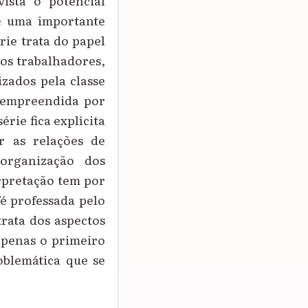
ista o potencial
 é uma importante
rie trata do papel
dos trabalhadores,
zados pela classe
a empreendida por
érie fica explícita
r as relações de
organização dos
erpretação tem por
fé professada pelo
trata dos aspectos
apenas o primeiro
oblemática que se