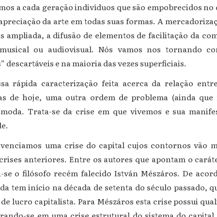
os a cada geração indivíduos que são empobrecidos no
apreciação da arte em todas suas formas. A mercadorizaç
s ampliada, a difusão de elementos de facilitação da com
 musical ou audiovisual. Nós vamos nos tornando c
” descartáveis e na maioria das vezes superficiais.
sa rápida caracterização feita acerca da relação entr
ias de hoje, uma outra ordem de problema (ainda que
omoda. Trata-se da crise em que vivemos e sua manife
e.
venciamos uma crise do capital cujos contornos vão m
crises anteriores. Entre os autores que apontam o carát
ca-se o filósofo recém falecido István Mészáros. De acor
ada tem início na década de setenta do século passado, q
 de lucro capitalista. Para Mészáros esta crise possui qual
urando-se em uma crise estrutural do sistema do capital.