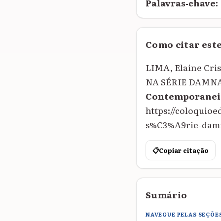
Palavras‑chave:
Como citar est
LIMA, Elaine Cri
NA SÉRIE DAMN
Contemporanei
https://coloquio
s%C3%A9rie-damna
📋
Copiar citação
Sumário
NAVEGUE PELAS SEÇÕE