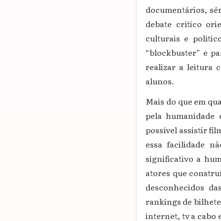
documentários, sér
debate crítico or
culturais e polít
“blockbuster” e pa
realizar a leitura
alunos.
Mais do que em qua
pela humanidade e
possível assistir f
essa facilidade n
significativo a hu
atores que constru
desconhecidos das
rankings de bilhete
internet, tv a cabo