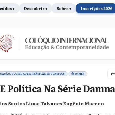
eúdos ▾
Descobrir ▾
Sobre ▾
Inscrições 2026
rabalho
Im
UCAÇÃO, SOCIEDADE E PRÁTICAS EDUCATIVAS
⏱ 29 MIN
 E Política Na Série Damn
 dos Santos Lima; Talvanes Eugênio Maceno