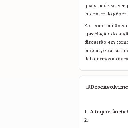
quais pode-se ver
encontro do gênero
Em concomitância 
apreciação do aud
discussão em torno
cinema, ou assisti
debatermos as quest
Desenvolvim
A importância 