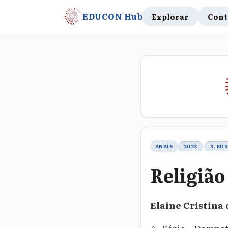
EDUCON Hub
Explorar
Cont
Metadados do t
ANAIS
2023
3. ED
Religião
Elaine Cristina