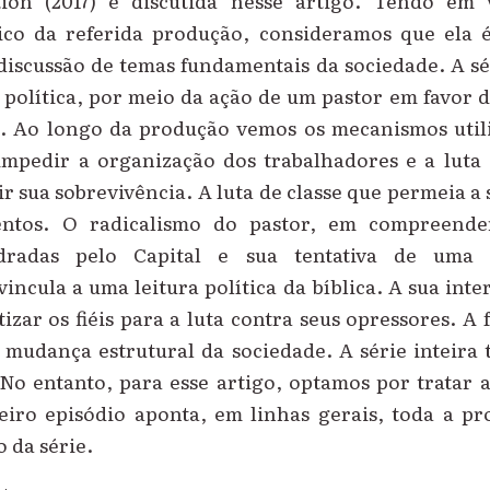
ion (2017) é discutida nesse artigo. Tendo em v
tico da referida produção, consideramos que ela
iscussão de temas fundamentais da sociedade. A sé
 política, por meio da ação de um pastor em favor 
. Ao longo da produção vemos os mecanismos utili
mpedir a organização dos trabalhadores e a lut
r sua sobrevivência. A luta de classe que permeia a s
tos. O radicalismo do pastor, em compreende
dradas pelo Capital e sua tentativa de uma 
vincula a uma leitura política da bíblica. A sua int
tizar os fiéis para a luta contra seus opressores. A 
mudança estrutural da sociedade. A série inteira 
 No entanto, para esse artigo, optamos por tratar 
eiro episódio aponta, em linhas gerais, toda a pr
 da série.