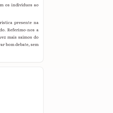
m os indivíduos ao
ística presente na
do. Referimo-nos a
 vez mais saímos do
rar bom debate, sem