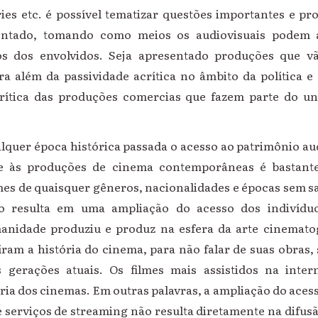
ies etc. é possível tematizar questões importantes e pr
ientado, tomando como meios os audiovisuais podem 
icos dos envolvidos. Seja apresentado produções que 
ra além da passividade acrítica no âmbito da política e
 crítica das produções comercias que fazem parte do un
lquer época histórica passada o acesso ao patrimônio au
 às produções de cinema contemporâneas é bastante 
ilmes de quaisquer gêneros, nacionalidades e épocas sem sa
ão resulta em uma ampliação do acesso dos indivíd
manidade produziu e produz na esfera da arte cinematog
íram a história do cinema, para não falar de suas obras
 gerações atuais. Os filmes mais assistidos na inte
ria dos cinemas. Em outras palavras, a ampliação do acess
 e serviços de streaming não resulta diretamente na difu