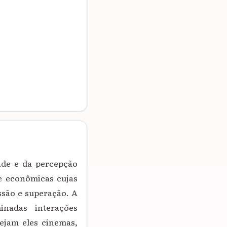
dade e da percepção
 e econômicas cujas
ssão e superação. A
nadas interações
sejam eles cinemas,