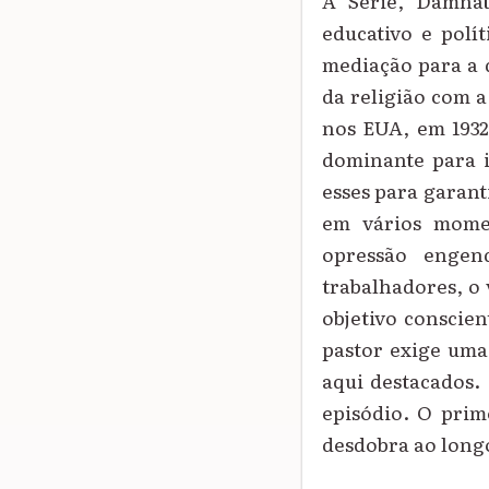
A Série, Damnat
educativo e polí
mediação para a d
da religião com a
nos EUA, em 1932
dominante para i
esses para garanti
em vários momen
opressão engen
trabalhadores, o 
objetivo conscien
pastor exige uma 
aqui destacados.
episódio. O prim
desdobra ao longo