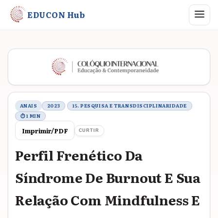
Abrir me
EDUCON Hub
Metadados do trabalho
ANAIS
2023
15. PESQUISA E TRANSDISCIPLINARIDADE
⏱ 1 MIN
Imprimir/PDF
CURTIR
Perfil Frenético Da
Síndrome De Burnout E Sua
Relação Com Mindfulness E