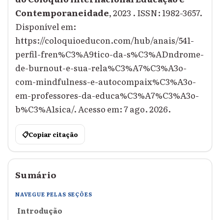
Contemporaneidade
, 2023 . ISSN: 1982-3657.
Disponível em:
https://coloquioeducon.com/hub/anais/541-
perfil-fren%C3%A9tico-da-s%C3%ADndrome-
de-burnout-e-sua-rela%C3%A7%C3%A3o-
com-mindfulness-e-autocompaix%C3%A3o-
em-professores-da-educa%C3%A7%C3%A3o-
b%C3%A1sica/. Acesso em: 7 ago. 2026.
📋
Copiar citação
Sumário
NAVEGUE PELAS SEÇÕES
Introdução